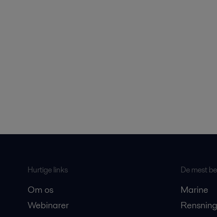
Hurtige links
De mest bes
Om os
Marine
Webinarer
Rensning