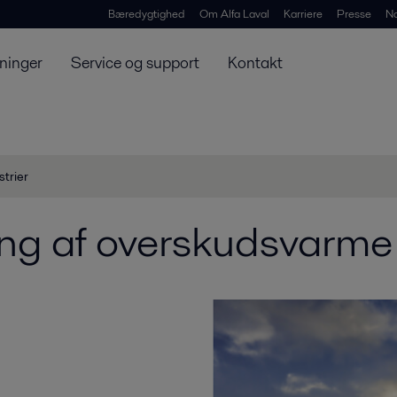
Bæredygtighed
Om Alfa Laval
Karriere
Presse
N
ninger
Service og support
Kontakt
strier
ing af overskudsvarme