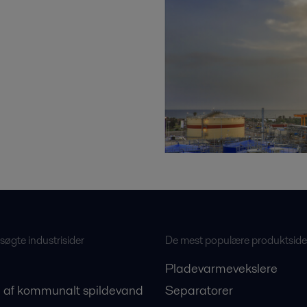
øgte industrisider
De mest populære produktside
Pladevarmevekslere
 af kommunalt spildevand
Separatorer