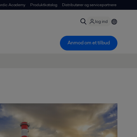
ordic Academy
Produktkatalog
Distributører og servicepartnere
log ind
Anmod om et tilbud