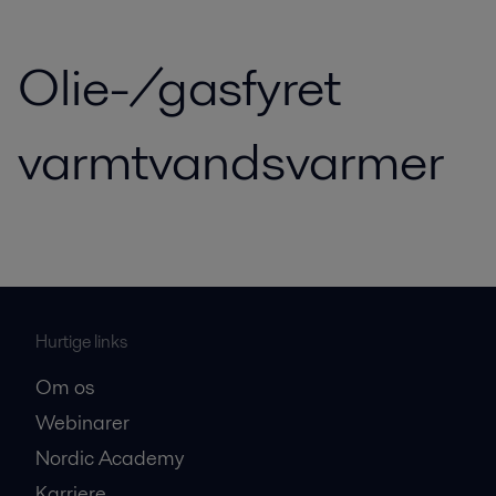
Olie-/gasfyret
varmtvandsvarmer
Hurtige links
Om os
Webinarer
Nordic Academy
Karriere