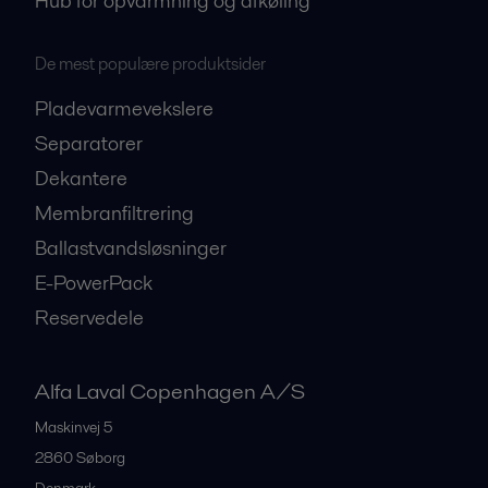
Hub for opvarmning og afkøling
De mest populære produktsider
Pladevarmevekslere
Separatorer
Dekantere
Membranfiltrering
Ballastvandsløsninger
E-PowerPack
Reservedele
Alfa Laval Copenhagen A/S
Maskinvej 5
2860
Søborg