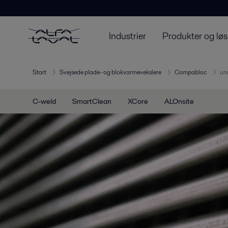
Industrier
Produkter og løs
Start
Svejsede plade- og blokvarmevekslere
Compabloc
un
C-weld
SmartClean
XCore
ALOnsite