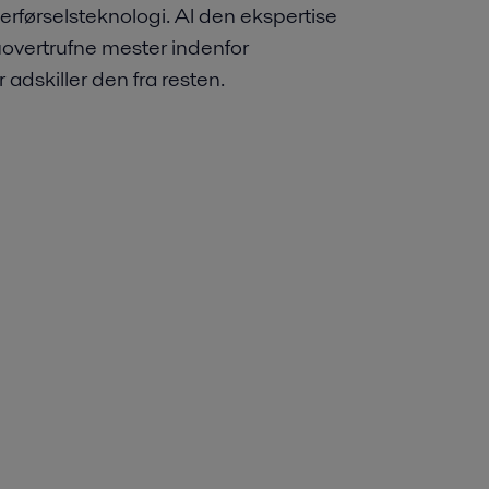
verførselsteknologi. Al den ekspertise
 uovertrufne mester indenfor
adskiller den fra resten.