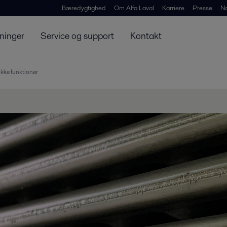
Bæredygtighed
Om Alfa Laval
Karriere
Presse
N
ninger
Service og support
Kontakt
ikke funktioner