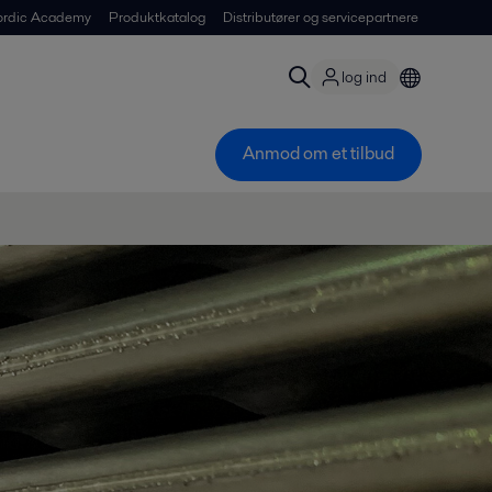
ordic Academy
Produktkatalog
Distributører og servicepartnere
log ind
Anmod om et tilbud