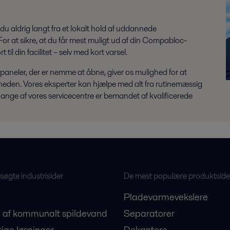
du aldrig langt fra et lokalt hold af uddannede
 For at sikre, at du får mest muligt ud af din Compabloc-
til din facilitet – selv med kort varsel.
neler, der er nemme at åbne, giver os mulighed for at
enheden. Vores eksperter kan hjælpe med alt fra rutinemæssig
ange af vores servicecentre er bemandet af kvalificerede
øgte industrisider
De mest populære produktside
Pladevarmevekslere
 af kommunalt spildevand
Separatorer
ige løsninger
Dekantere