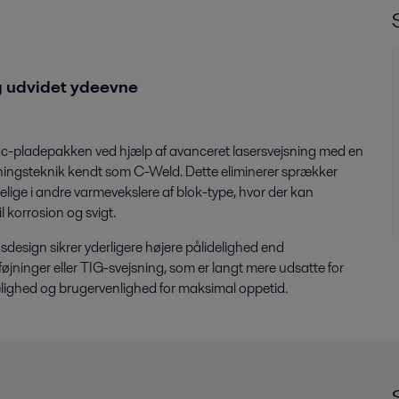
g udvidet ydeevne
oc-pladepakken ved hjælp af avanceret lasersvejsning med en
ingsteknik kendt som C-Weld. Dette eliminerer sprækker
delige i andre varmevekslere af blok-type, hvor der kan
il korrosion og svigt.
esign sikrer yderligere højere pålidelighed end
jninger eller TIG-svejsning, som er langt mere udsatte for
delighed og brugervenlighed for maksimal oppetid.