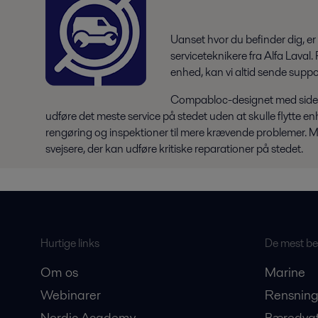
Uanset hvor du befinder dig, er 
serviceteknikere fra Alfa Laval.
enhed, kan vi altid sende support 
Compabloc-designet med sidepa
udføre det meste service på stedet uden at skulle flytte 
rengøring og inspektioner til mere krævende problemer. M
svejsere, der kan udføre kritiske reparationer på stedet.
Hurtige links
De mest bes
Om os
Marine
Webinarer
Rensning
Nordic Academy
Bæredygt