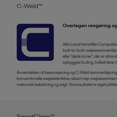
C-Weld™
Overlegen rengøring o
Alfa Laval fremstiller Compabl
butt-to-butt-svejsesammenføjn
eller "døde zoner", der er almin
opbygges fouling, hvilket fører t
Anvendelsen af lasersvejsning og C-Weld sammenføjningsd
konventionelle svejseteknikker, såsom lap-svejsesammenfø
mekanisk belastning og svigt. Slutresultatet er øget påli
SmartClean™