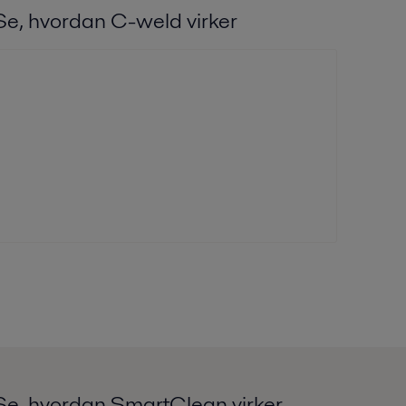
Se, hvordan C-weld virker
Se, hvordan SmartClean virker