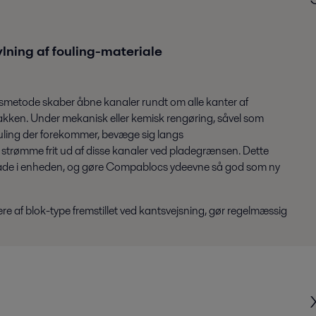
ylning af fouling-materiale
gsmetode skaber åbne kanaler rundt om alle kanter af
ken. Under mekanisk eller kemisk rengøring, såvel som
fouling der forekommer, bevæge sig langs
strømme frit ud af disse kanaler ved pladegrænsen. Dette
plade i enheden, og gøre Compablocs ydeevne så god som ny
e af blok-type fremstillet ved kantsvejsning, gør regelmæssig