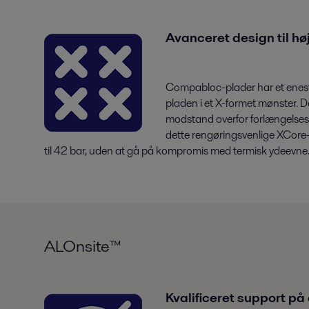
Avanceret design til hø
Compabloc-plader har et enestå
pladen i et X-formet mønster. De
modstand overfor forlængelsesk
dette rengøringsvenlige XCore
til 42 bar, uden at gå på kompromis med termisk ydeevne
ALOnsite™
Kvalificeret support på