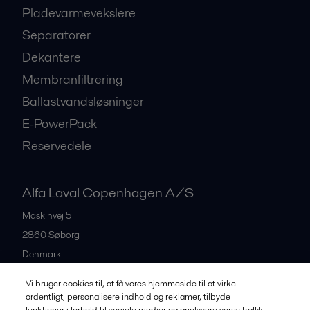
Pladevarmevekslere
Separatorer
Dekantere
Membranfiltrering
Ballastvandsløsninger
E-PowerPack
Reservedele
Alfa Laval Copenhagen A/S
Maskinvej 5
2860
Søborg
Denmark
+45 39 53 60 00
Vi bruger cookies til, at få vores hjemmeside til at virke
ordentligt, personalisere indhold og reklamer, tilbyde
funktioner i forhold til sociale medier og analysere vores traffik.