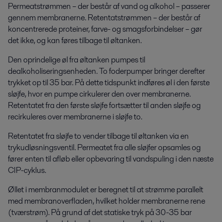
Permeatstrømmen – der består af vand og alkohol – passerer
gennem membranerne. Retentatstrømmen – der består af
koncentrerede proteiner, farve- og smagsforbindelser – gør
det ikke, og kan føres tilbage til øltanken.
Den oprindelige øl fra øltanken pumpes til
dealkoholiseringsenheden. To foderpumper bringer derefter
trykket op til 35 bar. På dette tidspunkt indføres øl i den første
sløjfe, hvor en pumpe cirkulerer den over membranerne.
Retentatet fra den første sløjfe fortsætter til anden sløjfe og
recirkuleres over membranerne i sløjfe to.
Retentatet fra sløjfe to vender tilbage til øltanken via en
trykudløsningsventil. Permeatet fra alle sløjfer opsamles og
fører enten til afløb eller opbevaring til vandspuling i den næste
CIP-cyklus.
Øllet i membranmodulet er beregnet til at strømme parallelt
med membranoverfladen, hvilket holder membranerne rene
(tværstrøm). På grund af det statiske tryk på 30-35 bar