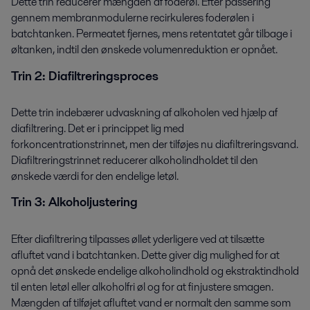
Dette trin reducerer mængden af ​​foderøl. Efter passering
gennem membranmodulerne recirkuleres foderølen i
batchtanken. Permeatet fjernes, mens retentatet går tilbage i
øltanken, indtil den ønskede volumenreduktion er opnået.
Trin 2: Diafiltreringsproces
Dette trin indebærer udvaskning af alkoholen ved hjælp af
diafiltrering. Det er i princippet lig med
forkoncentrationstrinnet, men der tilføjes nu diafiltreringsvand.
Diafiltreringstrinnet reducerer alkoholindholdet til den
ønskede værdi for den endelige letøl.
Trin 3: Alkoholjustering
Efter diafiltrering tilpasses øllet yderligere ved at tilsætte
afluftet vand i batchtanken. Dette giver dig mulighed for at
opnå det ønskede endelige alkoholindhold og ekstraktindhold
til enten letøl eller alkoholfri øl og for at finjustere smagen.
Mængden af tilføjet ​​afluftet vand er normalt den samme som