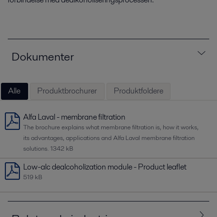
Dokumenter
Alle
Produktbrochurer
Produktfoldere
Alfa Laval - membrane filtration
The brochure explains what membrane filtration is, how it works,
its advantages, applications and Alfa Laval membrane filtration
solutions.
1342 kB
Low-alc dealcoholization module - Product leaflet
519 kB