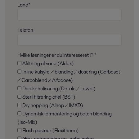
Land*
Telefon
Hvilke løsninger er du interesseret i? *
Afiltning af vand (Aldox)
Inline kulsyre / blanding / dosering (Carboset
/ Carboblend / Alfadose)
Dealkoholisering (De-alc / Lowal)
Steril filtrering af øl (BSF)
Dry hopping (Alhop / IMXD)
Dynamisk fermentering og batch blanding
(Iso-Mix)
Flash pasteur (Flexitherm)
Gær-propagering og -opbevaring