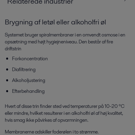
Relaterede industrier
Brygning af letøl eller alkoholfri øl
Alle
Føde­, mejeri- og drikkevarer
Systemet bruger spiralmembraner i en omvendt osmose i en
opsætning med højt hygiejneniveau. Den består af fire
driftstrin
Forkoncentration
Diafiltrering
Alkoholjustering
Efterbehandling
Forarbejdning af drikkevarer
Hvert af disse trin finder sted ved temperaturer på 10-20 ºC
Ønsker du at reducere energi- og vandforbruget samt forbedre hygiejnen
eller mindre, hvilket resulterer i en alkoholfri øl af høj kvalitet,
og produktkvaliteten? Alfa Lavals udstyr og løsninger til
hvis smag ikke påvirkes af opvarmningen.
drikkevareforarbejdning kan hjælpe dig.
Membranerne adskiller foderølen i to strømme.