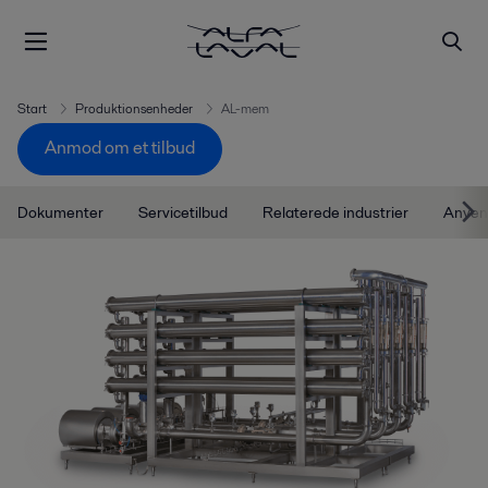
Start
Produktionsenheder
AL-mem
Anmod om et tilbud
Dokumenter
Servicetilbud
Relaterede industrier
Anven