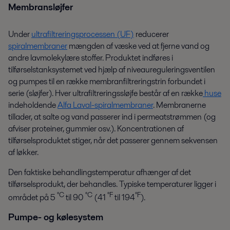
Membransløjfer
Under
ultrafiltreringsprocessen (UF)
reducerer
spiralmembraner
mængden af væske ved at fjerne vand og
andre lavmolekylære stoffer. Produktet indføres i
tilførselstanksystemet ved hjælp af niveaureguleringsventilen
og pumpes til en række membranfiltreringstrin forbundet i
serie (sløjfer). Hver ultrafiltreringssløjfe består af en række
huse
indeholdende
Alfa Laval-spiralmembraner
. Membranerne
tillader, at salte og vand passerer ind i permeatstrømmen (og
afviser proteiner, gummier osv.). Koncentrationen af
tilførselsproduktet stiger, når det passerer gennem sekvensen
af løkker.
Den faktiske behandlingstemperatur afhænger af det
tilførselsprodukt, der behandles. Typiske temperaturer ligger i
°C
°C
°F
°F
området på 5
til 90
(41
til 194
).
Pumpe- og kølesystem