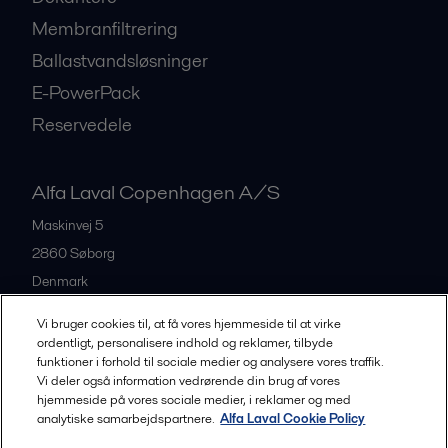
Membranfiltrering
Ballastvandsløsninger
E-PowerPack
Reservedele
Alfa Laval Copenhagen A/S
Maskinvej 5
2860
Søborg
Denmark
+45 39 53 60 00
Vi bruger cookies til, at få vores hjemmeside til at virke
ordentligt, personalisere indhold og reklamer, tilbyde
funktioner i forhold til sociale medier og analysere vores traffik.
All offices and partners
Vi deler også information vedrørende din brug af vores
hjemmeside på vores sociale medier, i reklamer og med
analytiske samarbejdspartnere.
Alfa Laval Cookie Policy