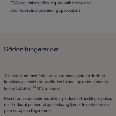
ECC regulations, allowing use within food and
pharmaceutical processing applications
Sådan fungerer det
Tilførselsstrømmen/retentatet strømmer gennem de åbne
kanaler over membranoverfladen i plade- og rammenheden
TM
kaldet LabStak
M10-modulet.
Membranen understøttes af hule plader med adskillige spalter,
der tillader, at permeatet opsamles og fjernes fra enheden via
permeatopsamlingsrørene.