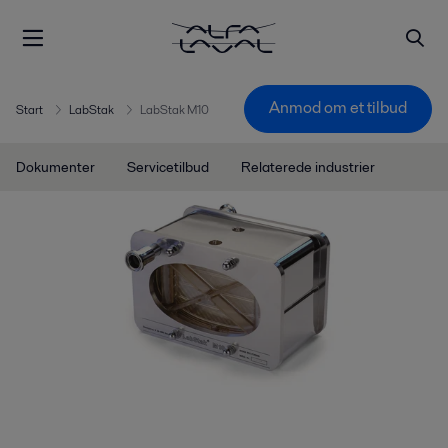
Anmod om et tilbud
Start
LabStak
LabStak M10
Dokumenter
Servicetilbud
Relaterede industrier