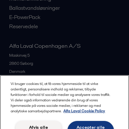
Ballastvandsløsninger
E-PowerPack
Reservedele
Alfa Laval Copenhagen A/S
Maskinvej 5
2860
Søborg
Denmark
+45 39 53 60 00
Vi bruger cookies til, at få vores hjemmeside til at virke
ordentligt, personalisere indhold og reklamer, tilbyde
funktioner i forhold til sociale medier og analysere vores traffik.
All offices and partners
Vi deler også information vedrørende din brug af vores
hjemmeside på vores sociale medier, i reklamer og med
analytiske samarbejdspartnere.
Alfa Laval Cookie Policy
Privacy policy
Cookies policy
Legal terms and conditions
Afvis alle
Accepter alle
Community guidelines