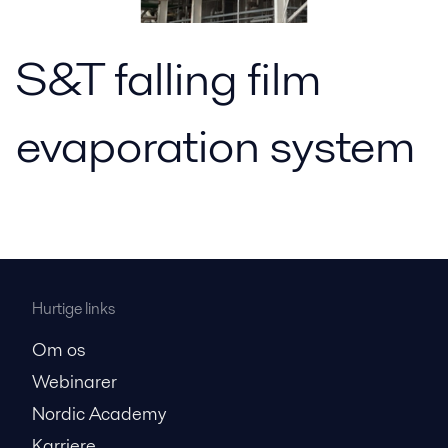
S&T falling film
evaporation system
Hurtige links
Om os
Webinarer
Nordic Academy
Karriere