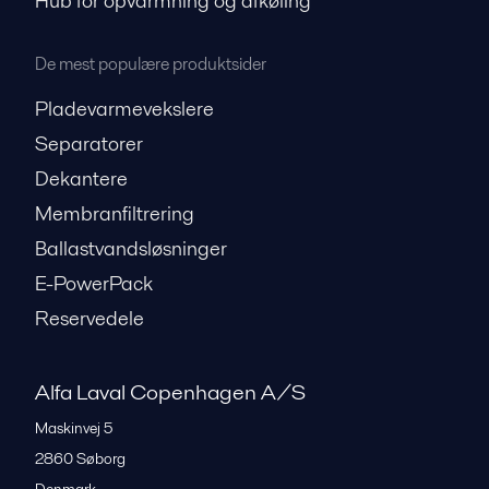
Hub for opvarmning og afkøling
De mest populære produktsider
Pladevarmevekslere
Separatorer
Dekantere
Membranfiltrering
Ballastvandsløsninger
E-PowerPack
Reservedele
Alfa Laval Copenhagen A/S
Maskinvej 5
2860
Søborg