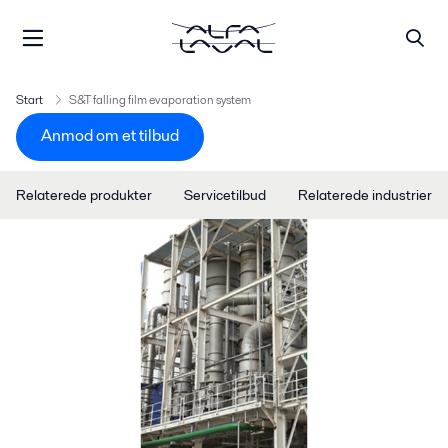
Start
S&T falling film evaporation system
Anmod om et tilbud
Relaterede produkter
Servicetilbud
Relaterede industrier