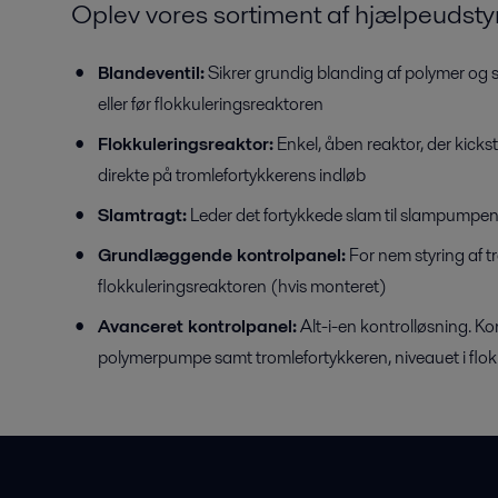
Oplev vores sortiment af hjælpeudsty
Blandeventil:
Sikrer grundig blanding af polymer og s
eller før flokkuleringsreaktoren
Flokkuleringsreaktor:
Enkel, åben reaktor, der kickst
direkte på tromlefortykkerens indløb
Slamtragt:
Leder det fortykkede slam til slampumpen 
Grundlæggende kontrolpanel:
For nem styring af t
flokkuleringsreaktoren (hvis monteret)
Avanceret kontrolpanel:
Alt-i-en kontrolløsning. 
polymerpumpe samt tromlefortykkeren, niveauet i flo