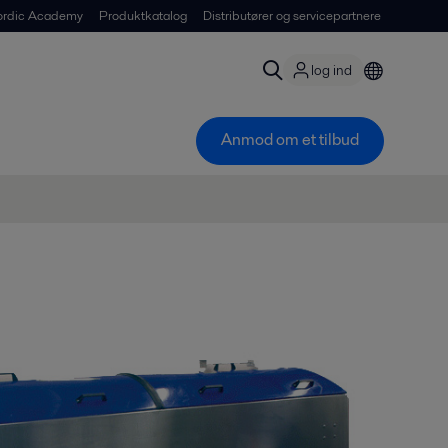
ordic Academy
Produktkatalog
Distributører og servicepartnere
log ind
Anmod om et tilbud