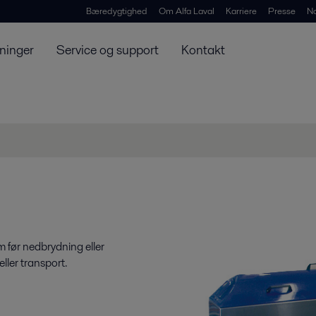
Bæredygtighed
Om Alfa Laval
Karriere
Presse
N
ninger
Service og support
Kontakt
m før nedbrydning eller
ller transport.