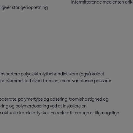
intermitterende med enten drikk
 giver stor genopretning
nsportere polyelektrolytbehandlet slam (også kaldet
er. Slammet forbliver i tromlen, mens vandfasen passerer
 foderrate, polymertype og dosering, tromlehastighed og
ering og polymerdosering ved at installere en
 aktuelle tromlefortykker. En række filterduge er tilgængelige