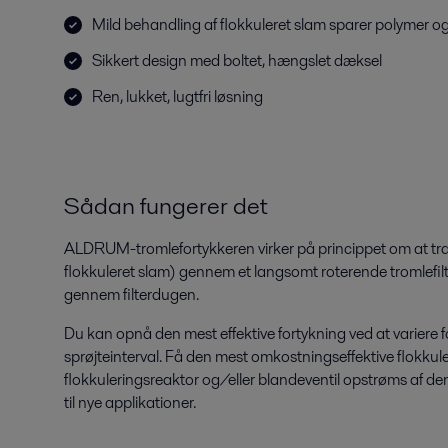
Mild behandling af flokkuleret slam sparer polymer og
Sikkert design med boltet, hængslet dæksel
Ren, lukket, lugtfri løsning
Sådan fungerer det
ALDRUM-tromlefortykkeren virker på princippet om at tra
flokkuleret slam) gennem et langsomt roterende tromlefilt
gennem filterdugen.
Du kan opnå den mest effektive fortykning ved at variere
sprøjteinterval. Få den mest omkostningseffektive flokkul
flokkuleringsreaktor og/eller blandeventil opstrøms af den
til nye applikationer.