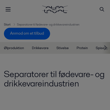
Start
Separatorer til fødevare- og drikkevareindustrien
Anmod om et tilbud
Ølproduktion
Drikkevare
Stivelse
Protein
Spiselig 
Separatorer til fødevare- og
drikkevareindustrien