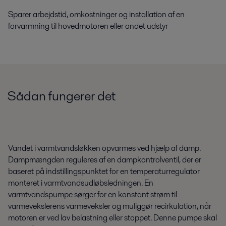
Sparer arbejdstid, omkostninger og installation af en
forvarmning til hovedmotoren eller andet udstyr
Sådan fungerer det
Vandet i varmtvandsløkken opvarmes ved hjælp af damp.
Dampmængden reguleres af en dampkontrolventil, der er
baseret på indstillingspunktet for en temperaturregulator
monteret i varmtvandsudløbsledningen.
En
varmtvandspumpe sørger for en konstant strøm til
varmevekslerens varmeveksler og muliggør recirkulation, når
motoren er ved lav belastning eller stoppet.
Denne pumpe skal