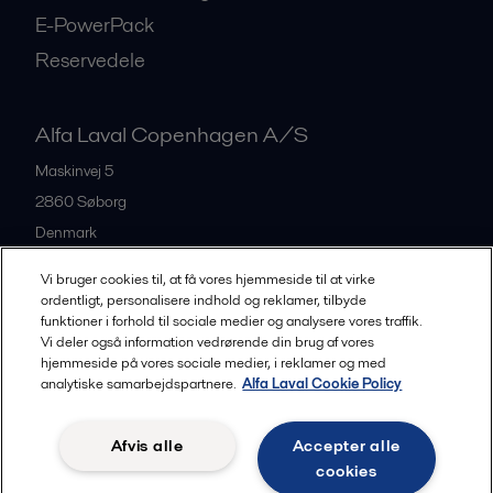
E-PowerPack
Reservedele
Alfa Laval Copenhagen A/S
Maskinvej 5
2860
Søborg
Denmark
+45 39 53 60 00
Vi bruger cookies til, at få vores hjemmeside til at virke
ordentligt, personalisere indhold og reklamer, tilbyde
funktioner i forhold til sociale medier og analysere vores traffik.
All offices and partners
Vi deler også information vedrørende din brug af vores
hjemmeside på vores sociale medier, i reklamer og med
analytiske samarbejdspartnere.
Alfa Laval Cookie Policy
Privacy policy
Cookies policy
Legal terms and conditions
Afvis alle
Accepter alle
Community guidelines
cookies