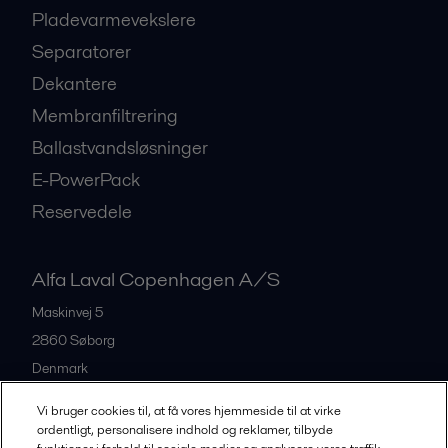
Pladevarmevekslere
Separatorer
Dekantere
Membranfiltrering
Ballastvandsløsninger
E-PowerPack
Reservedele
Alfa Laval Copenhagen A/S
Maskinvej 5
2860
Søborg
Denmark
+45 39 53 60 00
Vi bruger cookies til, at få vores hjemmeside til at virke
ordentligt, personalisere indhold og reklamer, tilbyde