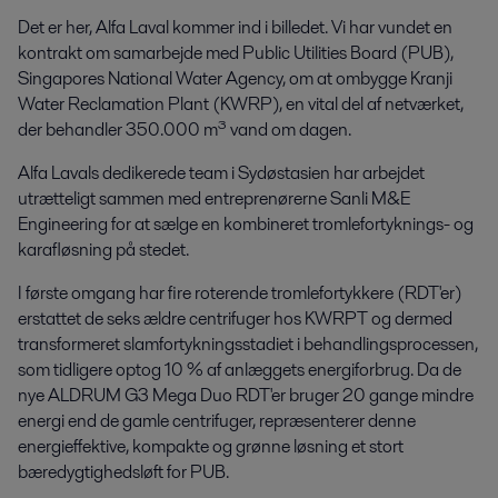
Det er her, Alfa Laval kommer ind i billedet. Vi har vundet en
kontrakt om samarbejde med Public Utilities Board (PUB),
Singapores National Water Agency, om at ombygge Kranji
Water Reclamation Plant (KWRP), en vital del af netværket,
der behandler 350.000 m³ vand om dagen.
Alfa Lavals dedikerede team i Sydøstasien har arbejdet
utrætteligt sammen med entreprenørerne Sanli M&E
Engineering for at sælge en kombineret tromlefortyknings- og
karafløsning på stedet.
I første omgang har fire roterende tromlefortykkere (RDT'er)
erstattet de seks ældre centrifuger hos KWRPT og dermed
transformeret slamfortykningsstadiet i behandlingsprocessen,
som tidligere optog 10 % af anlæggets energiforbrug. Da de
nye ALDRUM G3 Mega Duo RDT'er bruger 20 gange mindre
energi end de gamle centrifuger, repræsenterer denne
energieffektive, kompakte og grønne løsning et stort
bæredygtighedsløft for PUB.