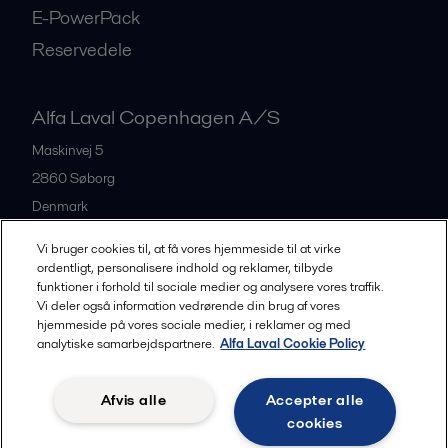
E-PowerPack
Reservedele
Alfa Laval Copenhagen A/S
Maskinvej 5
2860
Søborg
Denmark
+45 39 53 60 00
Vi bruger cookies til, at få vores hjemmeside til at virke
ordentligt, personalisere indhold og reklamer, tilbyde
funktioner i forhold til sociale medier og analysere vores traffik.
All offices and partners
Vi deler også information vedrørende din brug af vores
hjemmeside på vores sociale medier, i reklamer og med
analytiske samarbejdspartnere.
Alfa Laval Cookie Policy
Privacy policy
Cookies policy
Legal terms and conditions
Afvis alle
Accepter alle
Community guidelines
cookies
Følg