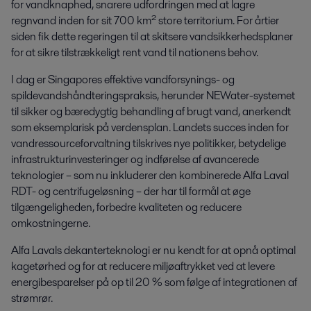
for vandknaphed, snarere udfordringen med at lagre
regnvand inden for sit 700 km² store territorium. For årtier
siden fik dette regeringen til at skitsere vandsikkerhedsplaner
for at sikre tilstrækkeligt rent vand til nationens behov.
I dag er Singapores effektive vandforsynings- og
spildevandshåndteringspraksis, herunder NEWater-systemet
til sikker og bæredygtig behandling af brugt vand, anerkendt
som eksemplarisk på verdensplan. Landets succes inden for
vandressourceforvaltning tilskrives nye politikker, betydelige
infrastrukturinvesteringer og indførelse af avancerede
teknologier – som nu inkluderer den kombinerede Alfa Laval
RDT- og centrifugeløsning – der har til formål at øge
tilgængeligheden, forbedre kvaliteten og reducere
omkostningerne.
Alfa Lavals dekanterteknologi er nu kendt for at opnå optimal
kagetørhed og for at reducere miljøaftrykket ved at levere
energibesparelser på op til 20 % som følge af integrationen af ​​
strømrør.