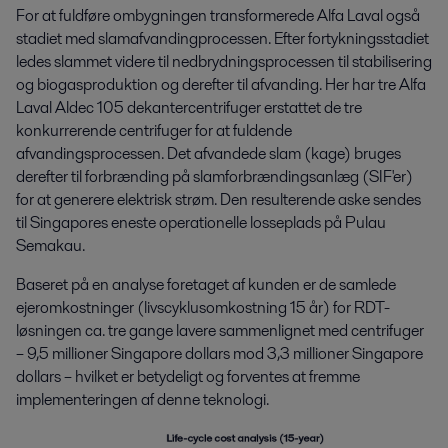
For at fuldføre ombygningen transformerede Alfa Laval også
stadiet med slamafvandingprocessen. Efter fortykningsstadiet
ledes slammet videre til nedbrydningsprocessen til stabilisering
og biogasproduktion og derefter til afvanding. Her har tre Alfa
Laval Aldec 105 dekantercentrifuger erstattet de tre
konkurrerende centrifuger for at fuldende
afvandingsprocessen. Det afvandede slam (kage) bruges
derefter til forbrænding på slamforbrændingsanlæg (SIF'er)
for at generere elektrisk strøm. Den resulterende aske sendes
til Singapores eneste operationelle losseplads på Pulau
Semakau.
Baseret på en analyse foretaget af kunden er de samlede
ejeromkostninger (livscyklusomkostning 15 år) for RDT-
løsningen ca. tre gange lavere sammenlignet med centrifuger
– 9,5 millioner Singapore dollars mod 3,3 millioner Singapore
dollars – hvilket er betydeligt og forventes at fremme
implementeringen af ​​denne teknologi.