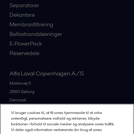
Separatorer
Dekantere
Membranfiltrering
Ballastvandsløsninger
E-PowerPack
Reservedele
Alfa Laval Copenhagen A/S
Maskinvej 5
2860
Søborg
Denmark
+45 39 53 60 00
Vi bruger cookies til, at få vores hjemmeside til at virke
ordentligt, personalisere indhold og reklamer, tilbyde
funktioner i forhold til sociale medier og analysere vores traffik.
All offices and partners
Vi deler også information vedrørende din brug af vores