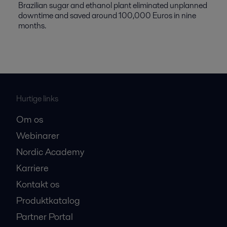
Brazilian sugar and ethanol plant eliminated unplanned
downtime and saved around 100,000 Euros in nine
months.
Hurtige links
Om os
Webinarer
Nordic Academy
Karriere
Kontakt os
Produktkatalog
Partner Portal