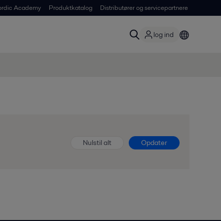
ordic Academy
Produktkatalog
Distributører og servicepartnere
log ind
Nulstil alt
Opdater