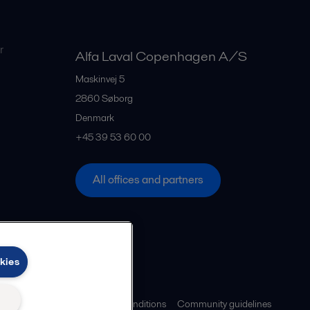
r
Alfa Laval Copenhagen A/S
Maskinvej 5
2860
Søborg
Denmark
+45 39 53 60 00
All offices and partners
kies
ies policy
Legal terms and conditions
Community guidelines