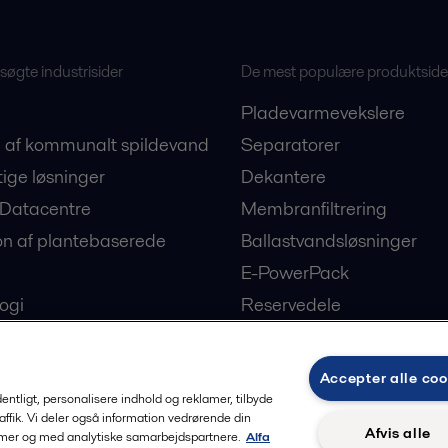
øgte industrisider
De mest populære produktside
Pladevarmevekslere
 af kommunalt spildevand
Separatorer
ige løsninger
Dekantere
 Datacentre
Membranfiltrering
on af plantebaserede
Ballastvandsløsninger
E-PowerPack
ogi
Reservedele
opvarmning og afkøling
Accepter alle coo
rdentligt, personalisere indhold og reklamer, tilbyde
raffik. Vi deler også information vedrørende din
Afvis alle
lamer og med analytiske samarbejdspartnere.
Alfa
Privacy policy
Cook
g