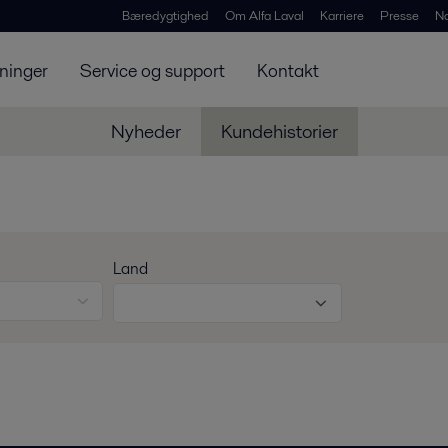
Bæredygtighed
Om Alfa Laval
Karriere
Presse
N
ninger
Service og support
Kontakt
Nyheder
Kundehistorier
Land