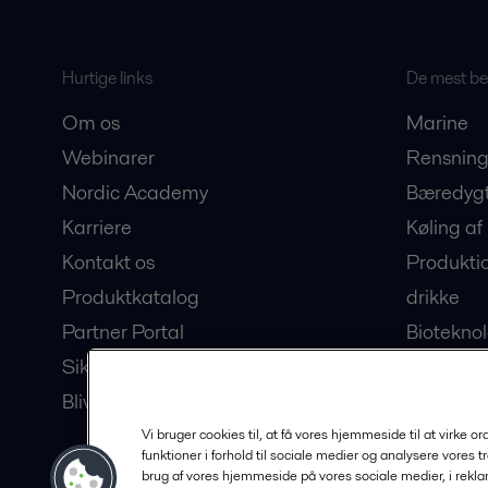
Hurtige links
De mest bes
Om os
Marine
Webinarer
Rensning
Nordic Academy
Bæredygt
Karriere
Køling af
Kontakt os
Produkti
Produktkatalog
drikke
Partner Portal
Bioteknol
Sikkerhedsdatablade
Hub for 
Bliv partner
Vi bruger cookies til, at få vores hjemmeside til at virke o
funktioner i forhold til sociale medier og analysere vores t
brug af vores hjemmeside på vores sociale medier, i rek
© 2015-2026, ALFA LAVAL
Føl