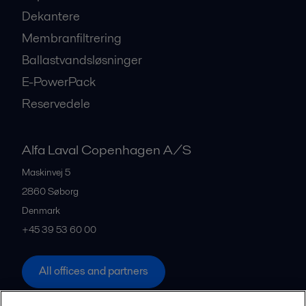
Dekantere
Membranfiltrering
Ballastvandsløsninger
E-PowerPack
Reservedele
Alfa Laval Copenhagen A/S
Maskinvej 5
2860
Søborg
Denmark
+45 39 53 60 00
All offices and partners