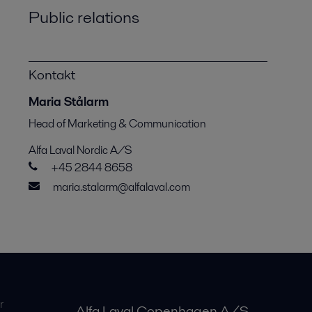
Public relations
Kontakt
Maria Stålarm
Head of Marketing & Communication
Alfa Laval Nordic A/S
+45 2844 8658
maria.stalarm@alfalaval.com
r
Alfa Laval Copenhagen A/S