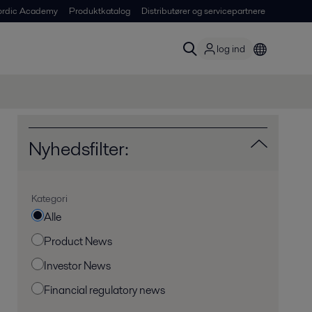
ordic Academy
Produktkatalog
Distributører og servicepartnere
log ind
Nyhedsfilter:
Kategori
Alle
Product News
Investor News
Financial regulatory news