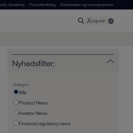
ordic Academy
Produktkatalog
Distributører og servicepartnere
log ind
Nyhedsfilter:
Kategori
Alle
Product News
Investor News
Financial regulatory news