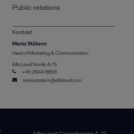
Public relations
Kontakt
Maria Stålarm
Head of Marketing & Communication
Alfa Laval Nordic A/S
+45 2844 8658
maria.stalarm@alfalaval.com
r
Alfa Laval Copenhagen A/S