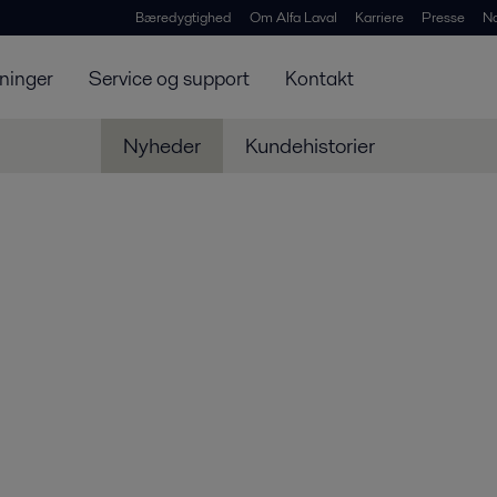
Bæredygtighed
Om Alfa Laval
Karriere
Presse
N
ninger
Service og support
Kontakt
Nyheder
Kundehistorier