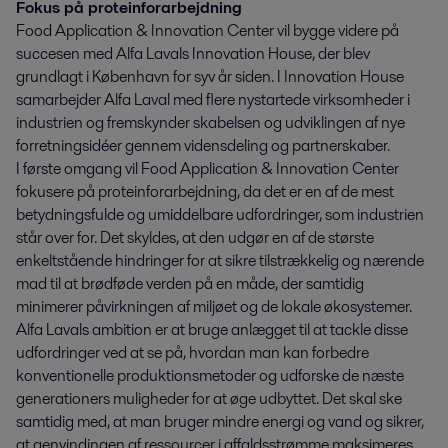
Fokus på proteinforarbejdning
Food Application & Innovation Center vil bygge videre på
succesen med Alfa Lavals Innovation House, der blev
grundlagt i København for syv år siden. I Innovation House
samarbejder Alfa Laval med flere nystartede virksomheder i
industrien og fremskynder skabelsen og udviklingen af nye
forretningsidéer gennem vidensdeling og partnerskaber.
I første omgang vil Food Application & Innovation Center
fokusere på proteinforarbejdning, da det er en af de mest
betydningsfulde og umiddelbare udfordringer, som industrien
står over for. Det skyldes, at den udgør en af de største
enkeltstående hindringer for at sikre tilstrækkelig og nærende
mad til at brødføde verden på en måde, der samtidig
minimerer påvirkningen af miljøet og de lokale økosystemer.
Alfa Lavals ambition er at bruge anlægget til at tackle disse
udfordringer ved at se på, hvordan man kan forbedre
konventionelle produktionsmetoder og udforske de næste
generationers muligheder for at øge udbyttet. Det skal ske
samtidig med, at man bruger mindre energi og vand og sikrer,
at genvindingen af ressourcer i affaldsstrømme maksimeres.