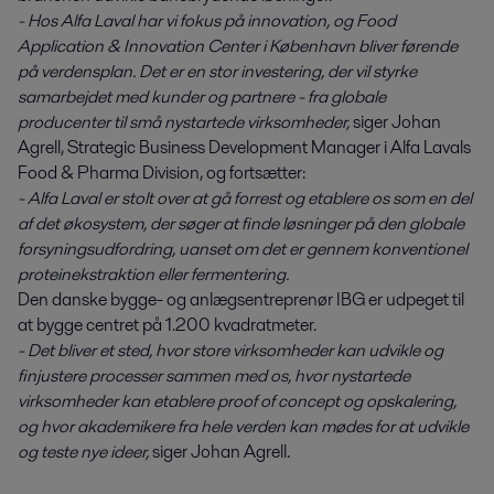
- Hos Alfa Laval har vi fokus på innovation, og Food
Application & Innovation Center i København bliver førende
på verdensplan. Det er en stor investering, der vil styrke
samarbejdet med kunder og partnere - fra globale
producenter til små nystartede virksomheder,
siger Johan
Agrell, Strategic Business Development Manager i Alfa Lavals
Food & Pharma Division, og fortsætter:
- Alfa Laval er stolt over at gå forrest og etablere os som en del
af det økosystem, der søger at finde løsninger på den globale
forsyningsudfordring, uanset om det er gennem konventionel
proteinekstraktion eller fermentering.
Den danske bygge- og anlægsentreprenør IBG er udpeget til
at bygge centret på 1.200 kvadratmeter.
- Det bliver et sted, hvor store virksomheder kan udvikle og
finjustere processer sammen med os, hvor nystartede
virksomheder kan etablere proof of concept og opskalering,
og hvor akademikere fra hele verden kan mødes for at udvikle
og teste nye ideer,
siger Johan Agrell.