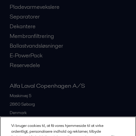
Pladevarmevekslere
Separatorer
Dekantere
Membranfiltrering
Ballastvandsløsninger
E-PowerPack
Reservedele
Alfa Laval Copenhagen A/S
Maskinvej 5
2860
Søborg
Denmark
+45 39 53 60 00
Vi bruger cookies til, at få vores hjemmeside til at virke
ordentligt, personalisere indhold og reklamer, tilbyde