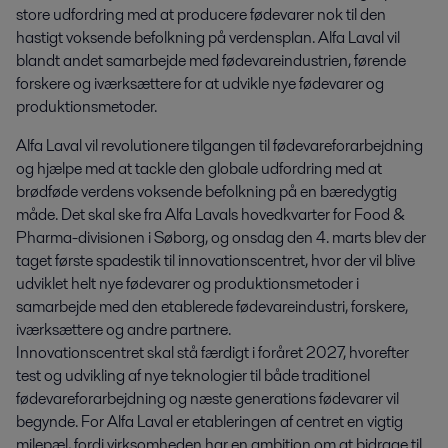
store udfordring med at producere fødevarer nok til den 
hastigt voksende befolkning på verdensplan. Alfa Laval vil 
blandt andet samarbejde med fødevareindustrien, førende 
forskere og iværksættere for at udvikle nye fødevarer og 
produktionsmetoder.
Alfa Laval vil revolutionere tilgangen til fødevareforarbejdning
og hjælpe med at tackle den globale udfordring med at
brødføde verdens voksende befolkning på en bæredygtig
måde. Det skal ske fra Alfa Lavals hovedkvarter for Food &
Pharma-divisionen i Søborg, og onsdag den 4. marts blev der
taget første spadestik til innovationscentret, hvor der vil blive
udviklet helt nye fødevarer og produktionsmetoder i
samarbejde med den etablerede fødevareindustri, forskere,
iværksættere og andre partnere.
Innovationscentret skal stå færdigt i foråret 2027, hvorefter
test og udvikling af nye teknologier til både traditionel
fødevareforarbejdning og næste generations fødevarer vil
begynde. For Alfa Laval er etableringen af centret en vigtig
milepæl, fordi virksomheden har en ambition om at bidrage til