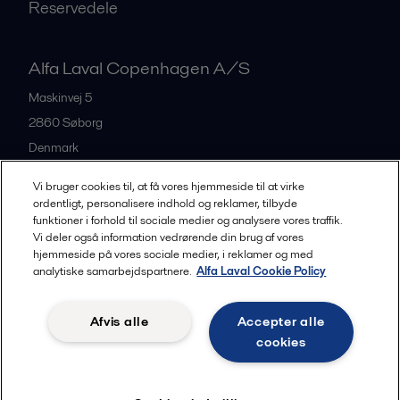
Reservedele
Alfa Laval Copenhagen A/S
Maskinvej 5
2860
Søborg
Denmark
+45 39 53 60 00
Vi bruger cookies til, at få vores hjemmeside til at virke
ordentligt, personalisere indhold og reklamer, tilbyde
funktioner i forhold til sociale medier og analysere vores traffik.
All offices and partners
Vi deler også information vedrørende din brug af vores
hjemmeside på vores sociale medier, i reklamer og med
analytiske samarbejdspartnere.
Alfa Laval Cookie Policy
Privacy policy
Cookies policy
Legal terms and conditions
Afvis alle
Accepter alle
Community guidelines
cookies
Følg