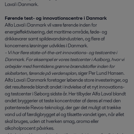
Laval i Danmark.
Førende test- og innovationscentre i Danmark
Alfa Laval i Danmark vil være førende inden for
energieffektivisering, det maritime område, føde- og
drikkevarer samt spildevandsindustrien, og flere af
koncernens løsninger udvikles i Danmark.
- Vi har flere state-of-the-art innovations- og testcentre i
Danmark. For eksempel er vores testcenter i Aalborg, hvor vi
arbejder med fremtidens grønne brændstoffer inden for
skibsfarten, førende på verdensplan
, siger Per Lund Hansen.
Alfa Laval i Danmark foretager løbende store investeringer, og
det resulterede blandt andet i indvielse af et nyt innovations-
og testcenter i Søborg sidste år. Her tilbyder Alfa Laval blandt
andet bryggerier at teste koncentrater af deres øl med den
patenterede Revos-teknologi, der gør det muligt at trække
vand ud af færdigbrygget øl og tilsætte vandet igen, når øllet
skal bruges, uden at hverken smag, aroma eller
alkoholprocent påvirkes.