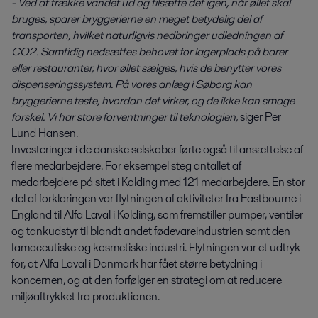
- Ved at trække vandet ud og tilsætte det igen, når øllet skal
bruges, sparer bryggerierne en meget betydelig del af
transporten, hvilket naturligvis nedbringer udledningen af
CO2. Samtidig nedsættes behovet for lagerplads på barer
eller restauranter, hvor øllet sælges, hvis de benytter vores
dispenseringssystem. På vores anlæg i Søborg kan
bryggerierne teste, hvordan det virker, og de ikke kan smage
forskel. Vi har store forventninger til teknologien,
siger Per
Lund Hansen.
Investeringer i de danske selskaber førte også til ansættelse af
flere medarbejdere. For eksempel steg antallet af
medarbejdere på sitet i Kolding med 121 medarbejdere. En stor
del af forklaringen var flytningen af aktiviteter fra Eastbourne i
England til Alfa Laval i Kolding, som fremstiller pumper, ventiler
og tankudstyr til blandt andet fødevareindustrien samt den
famaceutiske og kosmetiske industri. Flytningen var et udtryk
for, at Alfa Laval i Danmark har fået større betydning i
koncernen, og at den forfølger en strategi om at reducere
miljøaftrykket fra produktionen.