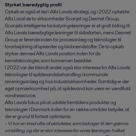
Styrket bæredygtig profil
Opkøb er også et led i Alfa Lavals strategi, og i 2022 opkøbte
Alfa Laval de to virksomheder Scanjet og Desmet Group.
Scanjets intelligente tankstyringsløsninger er et godt bidrag til
Alfa Lavals bæredygtige løsninger til skibsfarten, mens Desmet
Group er førende inden for procesanlæg og teknologier til
forarbejdning af spiseolier og biobrændstoffer. De to opkøb
styrker dermed Alfa Lavals position inden for de
kerneteknologier, som koncernen besidder.
I 2022 var der blandt andet også stor interesse for Alfa Lavals
teknologier til spildevandsbehandling i kommunale
rensningsanlæg og hos industrivirksomheder. Samtidig er der
øget opmærksomhed på, at spildevand kan være en værdifuld
vandressource.
Alfa Lavals fokus på at udvikle fremtidens produkter og
teknologier i Danmark inden for en række områder betyder, at
der er grund til fortsat optimisme.
- Vi har en bred vifte af aktiviteter, som bidrager til den grønne
omstilling, og der er stor interesse for vores løsninger, hvilket