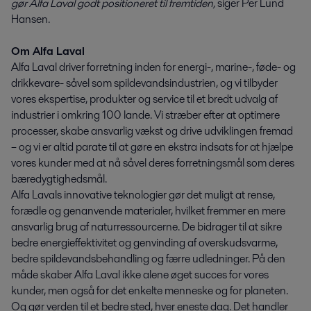
gør Alfa Laval godt positioneret til fremtiden,
siger Per Lund
Hansen.
Om Alfa Laval
Alfa Laval driver forretning inden for energi-, marine-, føde- og
drikkevare- såvel som spildevandsindustrien, og vi tilbyder
vores ekspertise, produkter og service til et bredt udvalg af
industrier i omkring 100 lande. Vi stræber efter at optimere
processer, skabe ansvarlig vækst og drive udviklingen fremad
– og vi er altid parate til at gøre en ekstra indsats for at hjælpe
vores kunder med at nå såvel deres forretningsmål som deres
bæredygtighedsmål.
Alfa Lavals innovative teknologier gør det muligt at rense,
forædle og genanvende materialer, hvilket fremmer en mere
ansvarlig brug af naturressourcerne. De bidrager til at sikre
bedre energieffektivitet og genvinding af overskudsvarme,
bedre spildevandsbehandling og færre udledninger. På den
måde skaber Alfa Laval ikke alene øget succes for vores
kunder, men også for det enkelte menneske og for planeten.
Og gør verden til et bedre sted, hver eneste dag. Det handler