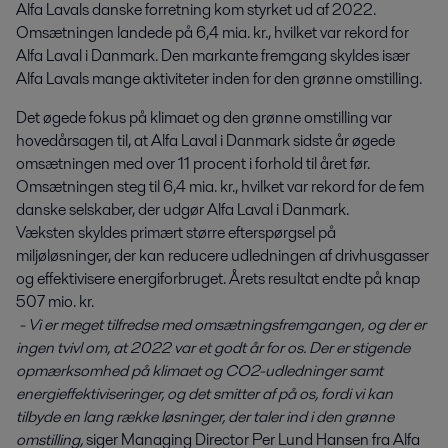
Alfa Lavals danske forretning kom styrket ud af 2022. 
Omsætningen landede på 6,4 mia. kr., hvilket var rekord for 
Alfa Laval i Danmark. Den markante fremgang skyldes især 
Alfa Lavals mange aktiviteter inden for den grønne omstilling.
Det øgede fokus på klimaet og den grønne omstilling var
hovedårsagen til, at Alfa Laval i Danmark sidste år øgede
omsætningen med over 11 procent i forhold til året før.
Omsætningen steg til 6,4 mia. kr., hvilket var rekord for de fem
danske selskaber, der udgør Alfa Laval i Danmark.
Væksten skyldes primært større efterspørgsel på
miljøløsninger, der kan reducere udledningen af drivhusgasser
og effektivisere energiforbruget. Årets resultat endte på knap
507 mio. kr.
- Vi er meget tilfredse med omsætningsfremgangen, og der er
ingen tvivl om, at 2022 var et godt år for os. Der er stigende
opmærksomhed på klimaet og CO2-udledninger samt
energieffektiviseringer, og det smitter af på os, fordi vi kan
tilbyde en lang række løsninger, der taler ind i den grønne
omstilling,
siger Managing Director Per Lund Hansen fra Alfa