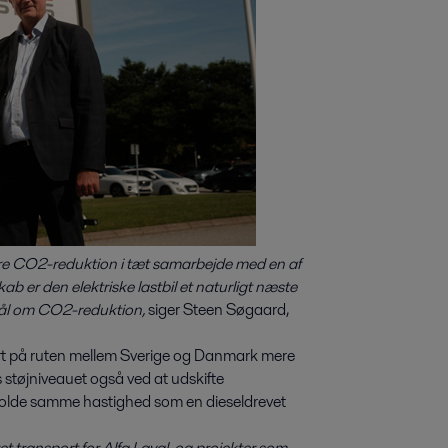
gere CO2-reduktion i tæt samarbejde med en af
b er den elektriske lastbil et naturligt næste
es mål om CO2-reduktion,
siger Steen Søgaard,
ort på ruten mellem Sverige og Danmark mere
tøjniveauet også ved at udskifte
n holde samme hastighed som en dieseldrevet
et transport for Alfa Laval, og projekter som