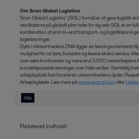
Om Scan Global Logistics
Scan Global Logistics’ (SGL) formål er at gøre logistik en
resultaterne på globalt plan taler for sig selv. SGL er en fu
kombination af end-to-end transport- og logistikløsninger i
lagerløsninger.
Dybt i virksomhedens DNA ligger en løsningsorienteret til
mulighed for at lære, forbedre og levere ekstra service. M
over seks kontinenter og mere end 3.500 medarbejdere fo
kundetilpassede løsninger over hele verden. Samtidig ins
arbejdsplads fast forankret i virksomhedens dyder: Respek
Arbejdsglæde. Læs mere på
www.scangl.com
eller
Linke
Alle
Relateret indhold: