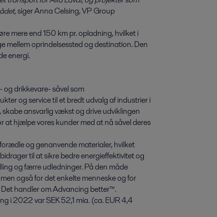
rådet,
siger Anna Celsing, VP Group
køre mere end 150 km pr. opladning, hvilket i
ilbage mellem oprindelsessted og destination. Den
nde energi.
de- og drikkevare- såvel som
kter og service til et bredt udvalg af industrier i
, skabe ansvarlig vækst og drive udviklingen
 for at hjælpe vores kunder med at nå såvel deres
, forædle og genanvende materialer, hvilket
rager til at sikre bedre energieffektivitet og
ling og færre udledninger. På den måde
, men også for det enkelte menneske og for
g. Det handler om Advancing better™.
ng i 2022 var SEK 52,1 mia. (ca. EUR 4,4