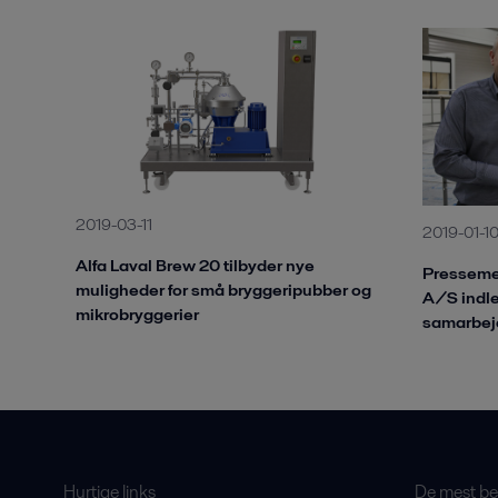
2019-03-11
2019-01-1
Alfa Laval Brew 20 tilbyder nye
Pressemed
muligheder for små bryggeripubber og
A/S indle
mikrobryggerier
samarbej
Hurtige links
De mest bes