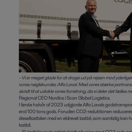
- Vi er meget glade for at drage ud på rejsen mod yderli
vores nøglekunder, Alfa Laval. Med vores stærke partnerska
skridt til at udvikle vores forretning, da vi deler det fæll
Regional CEO Nordics i Scan Global Logistics.
I første halvår af 2023 udgjorde Alfa Lavals godstransp
end 100 tons gods. Foruden CO2-reduktionen reduceres s
diesellastbilen med en eldrevet lastbil, som samtidig ka
lastbil.
- El-lastbiler er et vigtigt skridt på vejen mod CO2-reducer