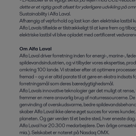
dette er et rigtig godt afsæt for yderligere udvikling på om
Sustainability i Alfa Laval.
Afhængig af vejrforhold og last kan den elektriske lastbil 
Alfa Lavals tilfælde er tilstrækkeligt til at køre frem og t
elektriske lastbil vil blive opladet med certificeret vedvare
Om Alfa Laval
Alfa Laval driver forretning inden for energi-, marine-, fø
spildevandsindustrien, og vi tilbyder vores ekspertise, produ
omkring 100 lande. Vi stræber efter at optimere processer
fremad – og vi er altid parate til at gøre en ekstra indsats
forretningsmål som deres bæredygtighedsmål.
Alfa Lavals innovative teknologier gør det muligt at rense
fremmer en mere ansvarlig brug af naturressourcerne. De bid
genvinding af overskudsvarme, bedre spildevandsbehand
skaber Alfa Laval ikke alene øget succes for vores kunder
planeten. Og gør verden til et bedre sted, hver eneste da
Alfa Laval har 20.300 medarbejdere. Den årlige omsætni
mia.). Selskabet er noteret på Nasdaq OMX.