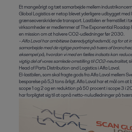
Et mangeårigt og tæt samarbejde mellem industrikoncern
Global Logistics er netop blevet yderligere udbygget med lan
grænseoverskridende transport. Lastbilen er fremstillet i 
virksomheder er medlemmer af The Exponential Roadap Ini
en mission om at halvere CO2-udledninger før 2030.
- Alfa Laval har ambitiøse bæredygtighedsmål, og for at ind
samarbejde med de rigtige partnere på tværs af branchedi
eksempel på, hvordan vi med en fælles indsats kan reduc
vigtig del af vores samlede omstilling til CO2-neutralitet,
si
Head of Parts Distribution and Logistics i Alfa Laval.
El-lastbilen, som skal fragte gods fra Alfa Laval mellem
besparelse på 5,3 tons årligt. Alfa Laval har et mål om a
scope 1 og 2 og en reduktion på 50 procent i scope 3 i 2
har forpligtet sig til at opnå netto-nuludledninger på tvær