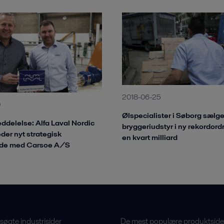
2018-06-25
0
Ølspecialister i Søborg sælge
delelse: Alfa Laval Nordic
bryggeriudstyr i ny rekordordr
der nyt strategisk
en kvart milliard
de med Carsoe A/S
øgte industrisider
De mest populære produktside