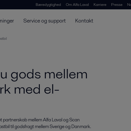
Bæredygtighed
Om Alfa Laval
Karriere
Presse
N
ninger
Service og support
Kontakt
stbil
 nu gods mellem
k med el-
 et partnerskab mellem Alfa Laval og Scan 
lastbil til godsfragt mellem Sverige og Danmark.