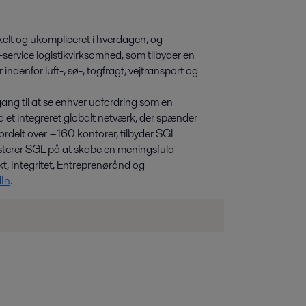
kelt og ukompliceret i hverdagen, og
ll-service logistikvirksomhed, som tilbyder en
ndenfor luft-, sø-, togfragt, vejtransport og
gang til at se enhver udfordring som en
ed et integreret globalt netværk, der spænder
rdelt over +160 kontorer, tilbyder SGL
isterer SGL på at skabe en meningsfuld
t, Integritet, Entreprenørånd og
dIn
.