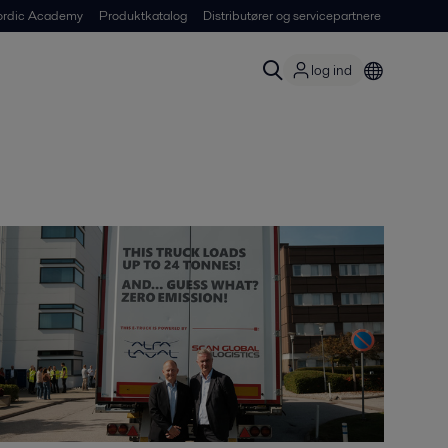
ordic Academy
Produktkatalog
Distributører og servicepartnere
log ind