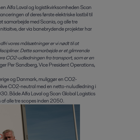
en Alfa Laval og logistikvirksomheden Scan
ceringen af deres første elektriske lastbil til
tæt samarbejde med Scania, og alle tre
tiaitve, der via banebrydende projekter har
fri vores målsætninger er vi nødt til at
scipliner. Dette samarbejde er et glimrende
ere CO2-udledningen fra transport, som er en
ger Per Sandberg, Vice President Operations,
 Sverige og Danmark, muliggør en CO2-
t blive CO2-neutral med en netto-nuludledning i
030. Både Alfa Laval og Scan Global Logistics
s af alle tre scopes inden 2050.