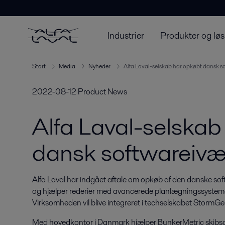
Industrier
Produkter og løs
Start
Media
Nyheder
Alfa Laval-selskab har opkøbt dansk s
2022-08-12
Product News
Alfa Laval-selskab
dansk softwareivæ
Alfa Laval har indgået aftale om opkøb af den danske sof
og hjælper rederier med avancerede planlægningssystemer t
Virksomheden vil blive integreret i techselskabet StormGe
Med hovedkontor i Danmark hjælper BunkerMetric skibso