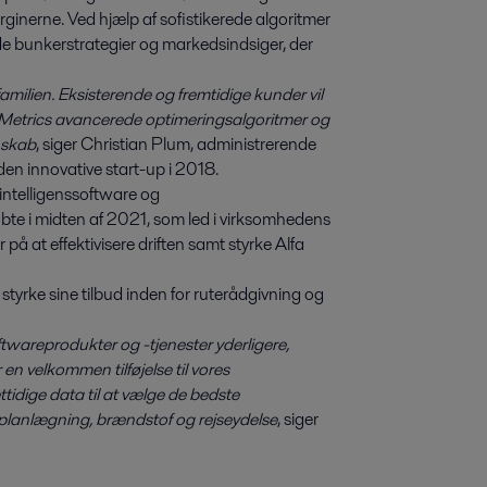
inerne. Ved hjælp af sofistikerede algoritmer
 bunkerstrategier og markedsindsiger, der
familien. Eksisterende og fremtidige kunder vil
Metrics avancerede optimeringsalgoritmer og
nskab
, siger Christian Plum, administrerende
den innovative start-up i 2018.
intelligenssoftware og
bte i midten af 2021, som led i virksomhedens
på at effektivisere driften samt styrke Alfa
tyrke sine tilbud inden for ruterådgivning og
twareprodukter og -tjenester yderligere,
 velkommen tilføjelse til vores
tidige data til at vælge de bedste
f planlægning, brændstof og rejseydelse
, siger