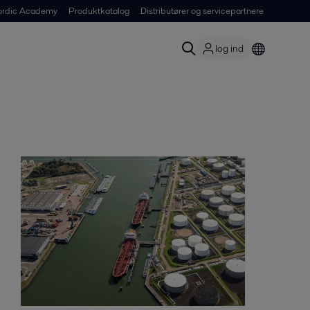
ordic Academy
Produktkatalog
Distributører og servicepartnere
log ind