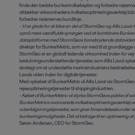
finde den bedste bunkerindkøbsplan og forbedre rejsemarg
afdækker virksomhedens indkøbsoptimeringsværktøj både
forbedrer rederiernes bundlinje.
- Vi er glade for at blive en del af StormGeo og Alfa Laval-
opnå mere værdifulde synergier ved at kombinere Bunker
dataplatforme med StormGeos banebrydende datavide
direktør for BunkerMetric, som var med til at grundlægge 
StormGeo er en globalt ledende virksomhed inden for vejr
beslutningsunderstøttende tjenester, som Alfa Laval opkø
strategi om at understøtte marineindustriens bestræbelser 
Lavals viden inden for digitale tjenester.
Med opkøbet af BunkerMetric vil Alfa Laval via StormGeo s
rejseoptimeringstjenester til shippingindustrien.
- Købet af BunkerMetric vil styrke StormGeos pakke af sof
BunkerMetrics avancerede indkøbsoptimeringsværktøj er en
ruterådgivningstjenester, som giver forsendelseskunder ret
bunkeringsmuligheder. Det vil bidrage til en optimering a
Søren Andersen, CEO for StormGeo.