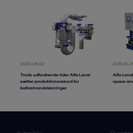
2020-06-02
2015-10-2
Trods udfordrende tider Alfa Laval
Alfa Lava
sætter produktionsrekord for
space an
ballastvandsløsninger