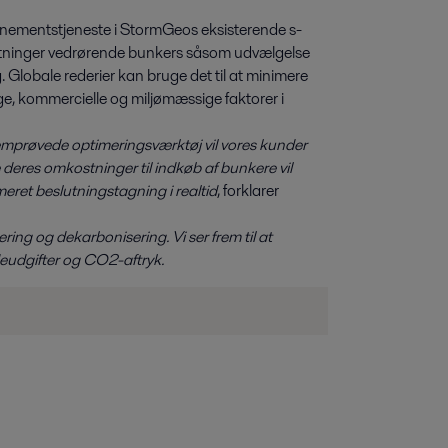
nementstjeneste i StormGeos eksisterende s-
eslutninger vedrørende bunkers såsom udvælgelse
. Globale rederier kan bruge det til at minimere
e, kommercielle og miljømæssige faktorer i
emprøvede optimeringsværktøj vil vores kunder
re deres omkostninger til indkøb af bunkere vil
ret beslutningstagning i realtid
, forklarer
ring og dekarbonisering. Vi ser frem til at
eudgifter og CO2-aftryk.