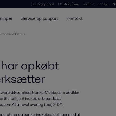
Bæredygtighed
Om Alfa Laval
Karriere
Presse
N
ninger
Service og support
Kontakt
oftwareiværksætter
 har opkøbt
rksætter
tware virksomhed, BunkerMetric, som udvikler 
il intelligent indkøb af brændstof. 
o, som Alfa Laval overtog i maj 2021.
peratører og bunkerindkøbsafdelinger med at