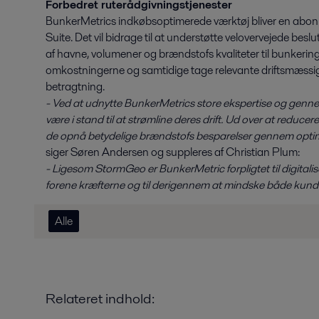
Forbedret ruterådgivningstjenester
BunkerMetrics indkøbsoptimerede værktøj bliver en abon
Suite. Det vil bidrage til at understøtte velovervejede b
af havne, volumener og brændstofs kvaliteter til bunkering
omkostningerne og samtidige tage relevante driftsmæssig
betragtning.
- Ved at udnytte BunkerMetrics store ekspertise og genn
være i stand til at strømline deres drift. Ud over at reduce
de opnå betydelige brændstofs besparelser gennem optime
siger Søren Andersen og suppleres af Christian Plum:
- Ligesom StormGeo er BunkerMetric forpligtet til digitalise
forene kræfterne og til derigennem at mindske både kund
Alle
Relateret indhold: