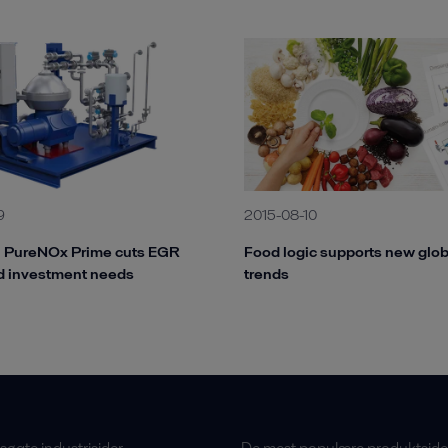
2015-08-10
9
Food logic supports new glob
l PureNOx Prime cuts EGR
trends
d investment needs