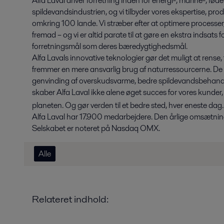
Alfa Laval driver forretning inden for energi-, marine-, fø
spildevandsindustrien, og vi tilbyder vores ekspertise, produ
omkring 100 lande. Vi stræber efter at optimere processer
fremad – og vi er altid parate til at gøre en ekstra indsats
forretningsmål som deres bæredygtighedsmål.
Alfa Lavals innovative teknologier gør det muligt at rense
fremmer en mere ansvarlig brug af naturressourcerne. De bid
genvinding af overskudsvarme, bedre spildevandsbehand
skaber Alfa Laval ikke alene øget succes for vores kunder
planeten. Og gør verden til et bedre sted, hver eneste da
Alfa Laval har 17.900 medarbejdere. Den årlige omsætning
Selskabet er noteret på Nasdaq OMX.
Alle
Relateret indhold: