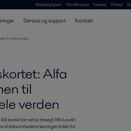
Bæredygtighed
Om Alfa Laval
Karriere
Presse
N
ninger
Service og support
Kontakt
der fra hele verden
kortet: Alfa
en til
ele verden
 49 lande har netop besøgt Alfa Laval i 
re af virksomhedens løsninger inden for 