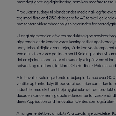
bæredygtighed og digitalisering, som kan medføre ressou
Produktionsudstyr til blandt andet medicinal- og fødevar
tog imod flere end 250 deltagere fra 49 forskellige lande v
præsentere virksomhedens løsninger inden for bæredygtigh
-
Langt størstedelen af vores produktsalg og services foregå
afgørende, at de kender vores løsninger til at øge bæredyg
udnyttelse af digitale værktøjer, så de kan yde kompetent 
Ved at invitere vores partnere her til Kolding skaber vi s
det en sjælden chance for at mødes fysisk på tværs af land
netværk og relationer
,
forklarer Ole Rudbeck Petersen, adm
Alfa Laval er Koldings største arbejdsplads med over 800 
ventiler og tankudstyr til fødevareindustrien samt den far
industrier med ekstremt høje hygiejnekrav til det produktio
desuden koncernens globale videncenter for væskehåndte
deres Application and Innovation Center, som også blev fr
Arrangementet blev afholdt i Alfa Lavals nye udvidelse i Ko