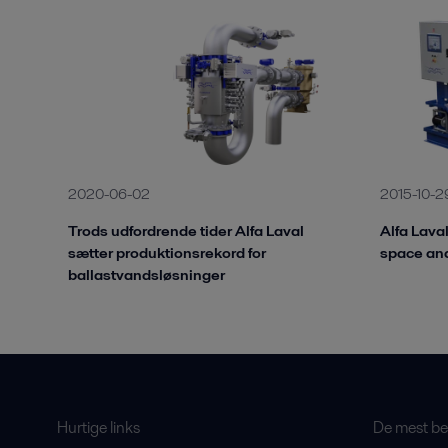
2020-06-02
2015-10-2
Trods udfordrende tider Alfa Laval
Alfa Lava
sætter produktionsrekord for
space an
ballastvandsløsninger
Hurtige links
De mest bes