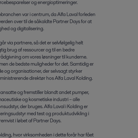
rcebesparelser og energioptimeringer.
ebranchen var i centrum, da Alfa Laval forleden
erden over til de såkaldte Partner Days for at
ed og digitalisering.
r via partnere, så det er selvfølgelig helt
tig brug af ressourcer og til en bedre
rådgivning om vores løsninger til kunderne.
ammen de bedste muligheder for det. Samtidig er
e og organisationer, der selvsagt styrker
inistrerende direktør hos Alfa Laval Kolding.
ansatte og fremstiller blandt andet pumper,
maceutiske og kosmetiske industri – alle
nsudstyr, der bruges. Alfa Laval i Kolding er
ringsudstyr med test og produktudvikling i
emvist i løbet af Partner Days.
lding, hvor virksomheden i dette forår har fået