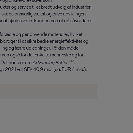
de- og drikkevare- såvel som
kter og service til et bredt udvalg af industrier i
, skabe ansvarlig vækst og drive udviklingen
 for at hjælpe vores kunder med at nå såvel deres
, forædle og genanvende materialer, hvilket
rager til at sikre bedre energieffektivitet og
ling og færre udledninger. På den måde
, men også for det enkelte menneske og for
TM
g. Det handler om
Advancing Better
.
 i 2021 var SEK 40,9 mia. (ca. EUR 4 mia.).