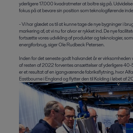
yderligere 17.000 kvadratmeter at boltre sig på. Udvidels
fokus på at bevare sin position som teknologiførende ind
- Vi har glædet os til at kunne tage de nye bygninger i br
markering af, at vi nu for alvor er rykket ind. De nye facilite
fortsætte vores udvikling af produkter og teknologier, so
energiforbrug, siger Ole Rudbeck Petersen.
Inden for det seneste godt halvandet år er virksomheden
af resten af 2022 forventes ansættelser af yderligere 40
er et resultat af en igangværende fabriksflytning, hvor Alf
Eastbourne i England og flytter den til Kolding i løbet af