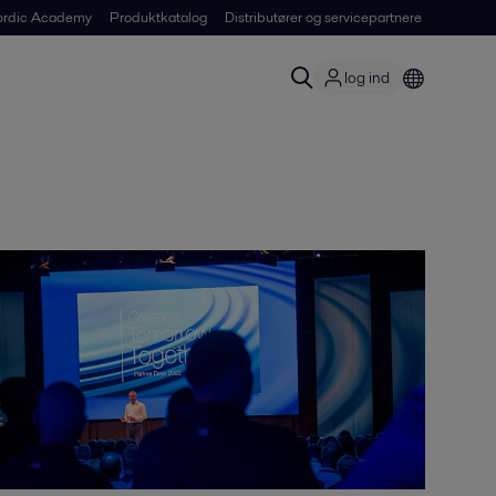
ordic Academy
Produktkatalog
Distributører og servicepartnere
log ind