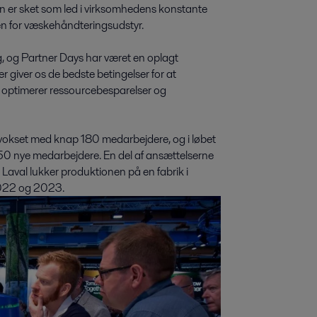
en er sket som led i virksomhedens konstante
en for væskehåndteringsudstyr.
ug, og Partner Days har været en oplagt
ter giver os de bedste betingelser for at
m optimerer ressourcebesparelser og
 vokset med knap 180 medarbejdere, og i løbet
-50 nye medarbejdere. En del af ansættelserne
a Laval lukker produktionen på en fabrik i
 2022 og 2023.