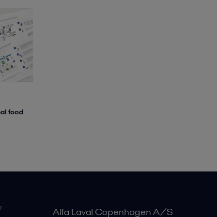
al food
r
Alfa Laval Copenhagen A/S