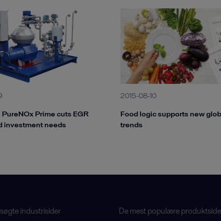
2015-08-10
9
Food logic supports new glob
l PureNOx Prime cuts EGR
trends
d investment needs
øgte industrisider
De mest populære produktside