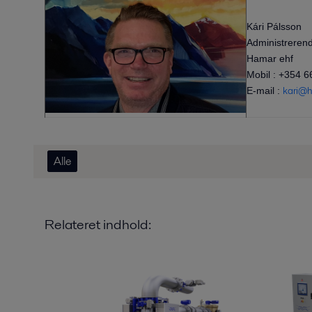
Kári Pálsson
Administrerend
Hamar ehf
Mobil : +354 
kari@h
E-mail :
Alle
Relateret indhold: