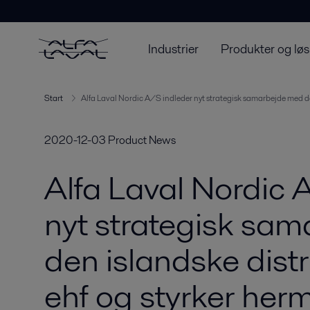
Industrier
Produkter og løs
Start
Alfa Laval Nordic A/S indleder nyt strategisk samarbejde med de
2020-12-03
Product News
Alfa Laval Nordic 
nyt strategisk sa
den islandske dist
ehf og styrker her