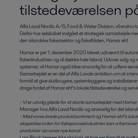
tilstedeværelsen p
Alfa Laval Nordic A/S, Food & Water Division, vil endnu 
Derfor har selskabet indgået et strategisk samarbejde med e
den islandske fiskerisektor og fiskeflåden, Hamar ehf.
Hamar er per 1. december 2020 blevet udnævnt til autorisere
fiskeriindustrien og vil dække hele Island. Udover salg og
systemer, vil Hamar også blive ansvarlig for at udføre serv
Samarbejdet er en del af Alfa Lavals ambition om at intensi
formål at give slutbrugere, systembyggere og installatøre
drage fordel af Hamar ehf’s lokale tilstedeværelse og serv
- Vi er utrolig glæde for at starte samarbejdet med Hamar 
Manager hos Alfa Laval Nordic og ansvarlig for det island
- Med vores brede produktsortiment og Hamar ehf’s loka
ekspertise inden for fiskeprocesindustrien kan vi fremover 
produkter via vores nye kanal.
Lars Bloch lægger ikke skjul på, at han ser frem til et g