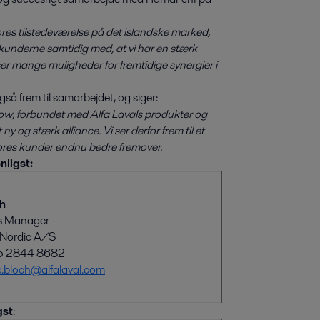
vores tilstedeværelse på det islandske marked,
kunderne samtidig med, at vi har en stærk
ser mange muligheder for fremtidige synergier i
så frem til samarbejdet, og siger:
 forbundet med Alfa Lavals produkter og
ny og stærk alliance. Vi ser derfor frem til et
vores kunder endnu bedre fremover.
nligst:
ch
s Manager
l Nordic A/S
45 2844 8682
s.bloch@alfalaval.com
gst
: