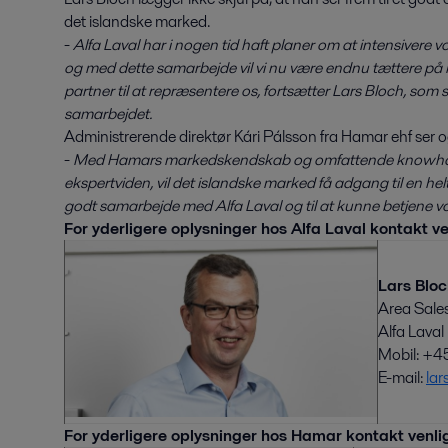
det islandske marked.
-
Alfa Laval har i nogen tid haft planer om at intensivere 
og med dette samarbejde vil vi nu være endnu tættere på 
partner til at repræsentere os, fortsætter Lars Bloch, som 
samarbejdet.
Administrerende direktør Kári Pálsson fra Hamar ehf ser og
-
Med Hamars markedskendskab og omfattende knowhow,
ekspertviden, vil det islandske marked få adgang til en helt 
godt samarbejde med Alfa Laval og til at kunne betjene 
For yderligere oplysninger hos Alfa Laval kontakt ve
Lars Blo
Area Sale
Alfa Lava
Mobil: +
E-mail:
lar
For yderligere oplysninger hos Hamar kontakt venli