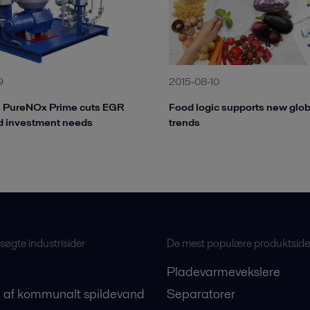
2015-08-10
9
Food logic supports new glob
l PureNOx Prime cuts EGR
trends
d investment needs
øgte industrisider
De mest populære produktside
Pladevarmevekslere
 af kommunalt spildevand
Separatorer