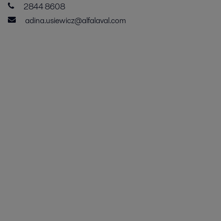
2844 8608
adina.usiewicz@alfalaval.com