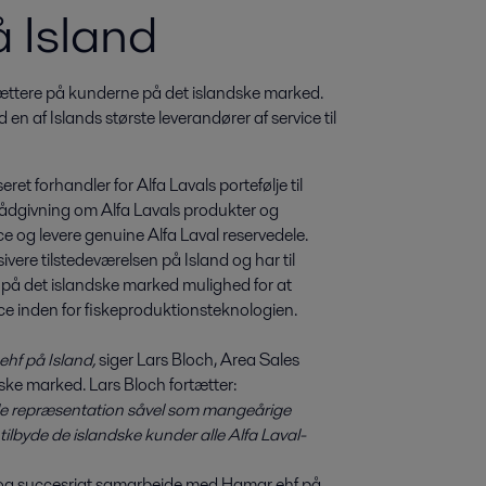
å Island
tættere på kunderne på det islandske marked. 
n af Islands største leverandører af service til 
t forhandler for Alfa Lavals portefølje til
 rådgivning om Alfa Lavals produkter og
ice og levere genuine Alfa Laval reservedele.
vere tilstedeværelsen på Island og har til
r på det islandske marked mulighed for at
ice inden for fiskeproduktionsteknologien.
ehf på Island,
siger Lars Bloch, Area Sales
ske marked. Lars Bloch fortætter:
le repræsentation såvel som mangeårige
tilbyde de islandske kunder alle Alfa Laval-
odt og succesrigt samarbejde med Hamar ehf på