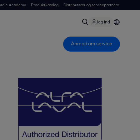
ordic Academy
Produktkatalog
Distributører og servicepartnere
log ind
Anmod om service