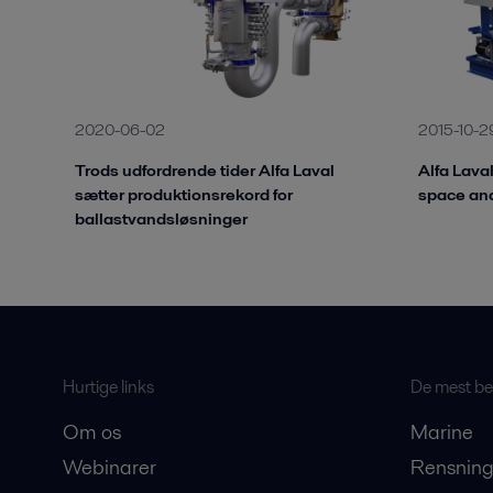
2020-06-02
2015-10-2
Trods udfordrende tider Alfa Laval
Alfa Lava
sætter produktionsrekord for
space an
ballastvandsløsninger
Hurtige links
De mest bes
Om os
Marine
Webinarer
Rensning