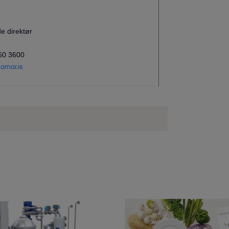
e direktør
660 3600
amar.is