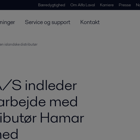
Bæredygtighed
Om Alfa Laval
Karriere
Presse
N
ninger
Service og support
Kontakt
n islandske distributør
A/S indleder
marbejde med
ributør Hamar
med