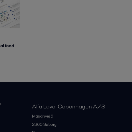
al food
r
Alfa Laval Copenhagen A/S
Maskinvej 5
2860
Søborg