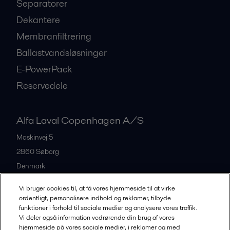
Separatorer
Dekantere
Membranfiltrering
Ballastvandsløsninger
E-PowerPack
Reservedele
Alfa Laval Copenhagen A/S
Maskinvej 5
2860
Søborg
Denmark
+45 39 53 60 00
Vi bruger cookies til, at få vores hjemmeside til at virke
ordentligt, personalisere indhold og reklamer, tilbyde
funktioner i forhold til sociale medier og analysere vores traffik.
All offices and partners
Vi deler også information vedrørende din brug af vores
hjemmeside på vores sociale medier, i reklamer og med