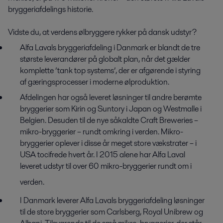
bryggeriafdelings historie.
Vidste du, at verdens ølbryggere rykker på dansk udstyr?
Alfa Lavals bryggeriafdeling i Danmark er blandt de tre
største leverandører på globalt plan, når det gælder
komplette ’tank top systems’, der er afgørende i styring
af gæringsprocesser i moderne ølproduktion.
Afdelingen har også leveret løsninger til andre berømte
bryggerier som Kirin og Suntory i Japan og Westmalle i
Belgien. Desuden til de nye såkaldte Craft Breweries –
mikro-bryggerier – rundt omkring i verden. Mikro-
bryggerier oplever i disse år meget store vækstrater – i
USA tocifrede hvert år. I 2015 alene har Alfa Laval
leveret udstyr til over 60 mikro-bryggerier rundt om i
verden.
I Danmark leverer Alfa Lavals bryggeriafdeling løsninger
til de store bryggerier som Carlsberg, Royal Unibrew og