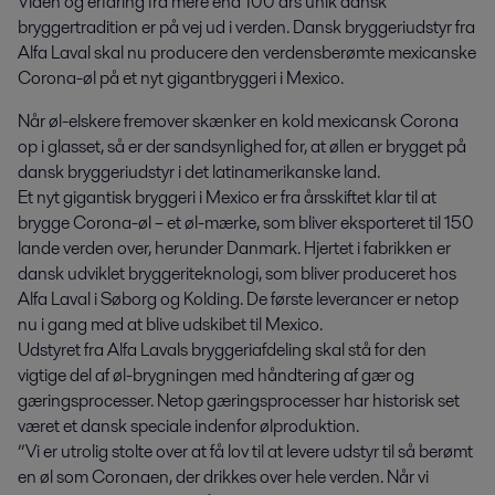
Viden og erfaring fra mere end 100 års unik dansk 
bryggertradition er på vej ud i verden. Dansk bryggeriudstyr fra 
Alfa Laval skal nu producere den verdensberømte mexicanske 
Corona-øl på et nyt gigantbryggeri i Mexico.
Når øl-elskere fremover skænker en kold mexicansk Corona
op i glasset, så er der sandsynlighed for, at øllen er brygget på
dansk bryggeriudstyr i det latinamerikanske land.
Et nyt gigantisk bryggeri i Mexico er fra årsskiftet klar til at
brygge Corona-øl – et øl-mærke, som bliver eksporteret til 150
lande verden over, herunder Danmark. Hjertet i fabrikken er
dansk udviklet bryggeriteknologi, som bliver produceret hos
Alfa Laval i Søborg og Kolding. De første leverancer er netop
nu i gang med at blive udskibet til Mexico.
Udstyret fra Alfa Lavals bryggeriafdeling skal stå for den
vigtige del af øl-brygningen med håndtering af gær og
gæringsprocesser. Netop gæringsprocesser har historisk set
været et dansk speciale indenfor ølproduktion.
”Vi er utrolig stolte over at få lov til at levere udstyr til så berømt
en øl som Coronaen, der drikkes over hele verden. Når vi