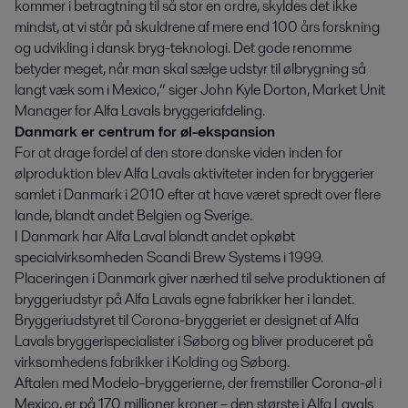
kommer i betragtning til så stor en ordre, skyldes det ikke
mindst, at vi står på skuldrene af mere end 100 års forskning
og udvikling i dansk bryg-teknologi. Det gode renomme
betyder meget, når man skal sælge udstyr til ølbrygning så
langt væk som i Mexico,” siger John Kyle Dorton, Market Unit
Manager for Alfa Lavals bryggeriafdeling.
Danmark er centrum for øl-ekspansion
For at drage fordel af den store danske viden inden for
ølproduktion blev Alfa Lavals aktiviteter inden for bryggerier
samlet i Danmark i 2010 efter at have været spredt over flere
lande, blandt andet Belgien og Sverige.
I Danmark har Alfa Laval blandt andet opkøbt
specialvirksomheden Scandi Brew Systems i 1999.
Placeringen i Danmark giver nærhed til selve produktionen af
bryggeriudstyr på Alfa Lavals egne fabrikker her i landet.
Bryggeriudstyret til Corona-bryggeriet er designet af Alfa
Lavals bryggerispecialister i Søborg og bliver produceret på
virksomhedens fabrikker i Kolding og Søborg.
Aftalen med Modelo-bryggerierne, der fremstiller Corona-øl i
Mexico, er på 170 millioner kroner – den største i Alfa Lavals