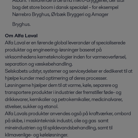
Albani. Tilsvarende til de små mikro-bryggerier, der står
bag det store boom i dansk specialøl – for eksempel
Nørrebro Bryghus, Ørbæk Bryggeri og Amager
Bryghus.
Om Alfa Laval
Alfa Laval er en førende global leverandør af specialiserede
produkter og engineering-løsninger baseret på
virksomhedens kerneteknologier inden for varmeoverførsel,
separation og væskebehandling.
Selskabets udstyr, systemer og serviceydelser er dedikeret til at
hjælpe kunder med optimering af deres processer.
Løsningerne hjælper dem til at varme, køle, separere og
transportere produkter i industrier der fremstiller føde- og
drikkevarer, kemikalier og petrokemikalier, medicinalvarer,
stivelser, sukker og etanol.
Alfa Lavals produkter anvendes også på kraftværker, ombord
på skibe, i maskinteknisk industri, olie og gas samt
mineindustrien og til spildevandsbehandling, samt til
klimavenlige- og køleløsninger.