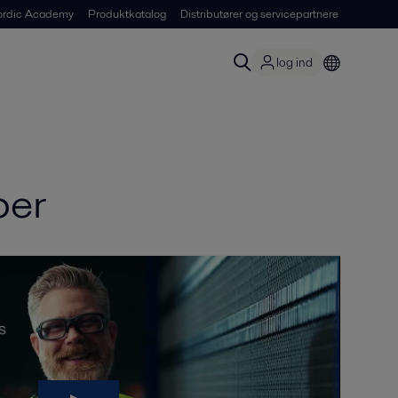
ordic Academy
Produktkatalog
Distributører og servicepartnere
log ind
ber