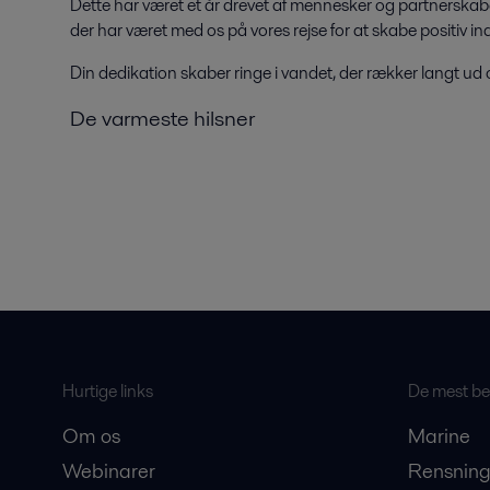
Dette har været et år drevet af mennesker og partnerskaber. 
der har været med os på vores rejse for at skabe positiv ind
Din dedikation skaber ringe i vandet, der rækker langt ud 
De varmeste hilsner
Hurtige links
De mest bes
Om os
Marine
Webinarer
Rensning