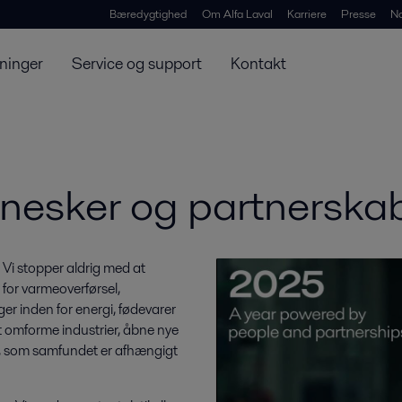
Bæredygtighed
Om Alfa Laval
Karriere
Presse
N
ninger
Service og support
Kontakt
nnesker og partnerska
 Vi stopper aldrig med at
 for varmeoverførsel,
er inden for energi, fødevarer
t omforme industrier, åbne nye
r, som samfundet er afhængigt