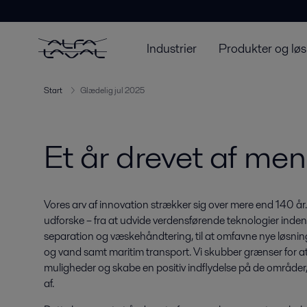
Industrier
Produkter og løs
Start
Glædelig jul 2025
Et år drevet af me
Vores arv af innovation strækker sig over mere end 140 år.
udforske – fra at udvide verdensførende teknologier inden
separation og væskehåndtering, til at omfavne nye løsning
og vand samt maritim transport. Vi skubber grænser for a
muligheder og skabe en positiv indflydelse på de område
af.