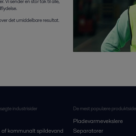
Vi sender en stor tak til alle,
flydelse.
over det umiddelbare resultat.
øgte industrisider
De mest populære produktside
Pladevarmevekslere
 af kommunalt spildevand
Separatorer