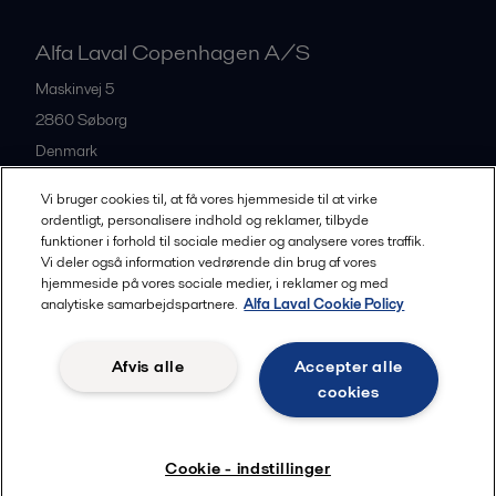
Alfa Laval Copenhagen A/S
Maskinvej 5
2860
Søborg
Denmark
+45 39 53 60 00
Vi bruger cookies til, at få vores hjemmeside til at virke
ordentligt, personalisere indhold og reklamer, tilbyde
funktioner i forhold til sociale medier og analysere vores traffik.
All offices and partners
Vi deler også information vedrørende din brug af vores
hjemmeside på vores sociale medier, i reklamer og med
analytiske samarbejdspartnere.
Alfa Laval Cookie Policy
Privacy policy
Cookies policy
Legal terms and conditions
Afvis alle
Accepter alle
Community guidelines
cookies
Følg
Cookie - indstillinger
© 2015-2026, ALFA LAVAL