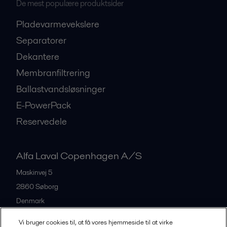
De mest populære produktsider
Pladevarmevekslere
Separatorer
Dekantere
Membranfiltrering
Ballastvandsløsninger
E-PowerPack
Reservedele
Alfa Laval Copenhagen A/S
Maskinvej 5
2860
Søborg
Denmark
+45 39 53 60 00
Vi bruger cookies til, at få vores hjemmeside til at virke