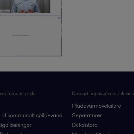
øgte industrisider
De mest populære produktside
Pladevarmevekslere
 af kommunalt spildevand
Separatorer
ige løsninger
Dekantere