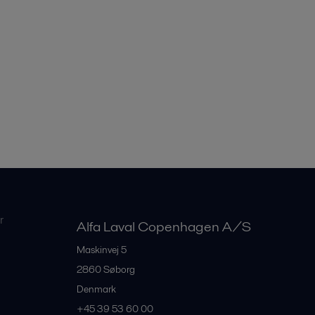
r
Alfa Laval Copenhagen A/S
Maskinvej 5
2860
Søborg
Denmark
+45 39 53 60 00