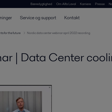
Bæredygtighed
Om Alfa Laval
Karriere
Presse
N
ninger
Service og support
Kontakt
ts for the future
Nordic data center webinar april 2022 recording
 | Data Center coolin