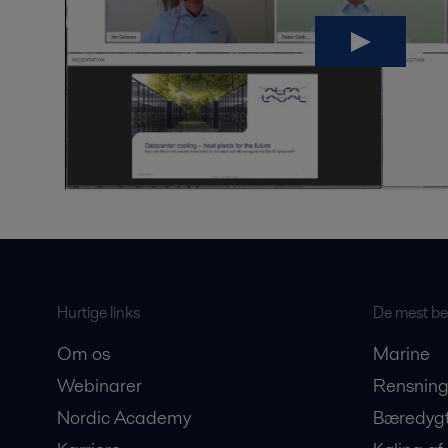
Hurtige links
De mest bes
Om os
Marine
Webinarer
Rensning
Nordic Academy
Bæredygt