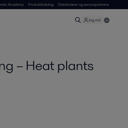
ordic Academy
Produktkatalog
Distributører og servicepartnere
log ind
g – Heat plants