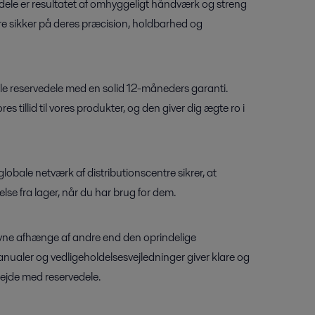
edele er resultatet af omhyggeligt håndværk og streng
re sikker på deres præcision, holdbarhed og
nale reservedele med en solid 12-måneders garanti.
es tillid til vores produkter, og den giver dig ægte ro i
obale netværk af distributionscentre sikrer, at
delse fra lager, når du har brug for dem.
vne afhænge af andre end den oprindelige
nualer og vedligeholdelsesvejledninger giver klare og
rbejde med reservedele.