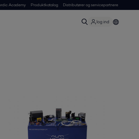
ordic Academy
Produktkatalog
Distributører og servicepartnere
log ind