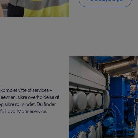
komplet vifte af services –
deevnen, sikre overholdelse af
 sikre ro i sindet. Du finder
 Alfa Laval Marineservice.