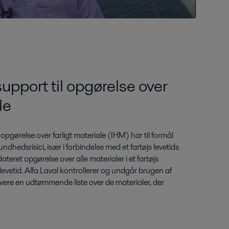
pport til opgørelse over
le
pgørelse over farligt materiale (IHM) har til formål
dhedsrisici, især i forbindelse med et fartøjs levetids
teret opgørelse over alle materialer i et fartøjs
 levetid. Alfa Laval kontrollerer og undgår brugen af
 levere en udtømmende liste over de materialer, der