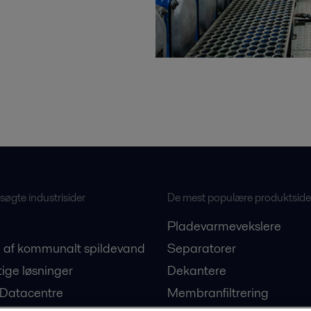
øgte industrisider
De mest populære produktside
Pladevarmevekslere
 af kommunalt spildevand
Separatorer
ige løsninger
Dekantere
 Datacentre
Membranfiltrering