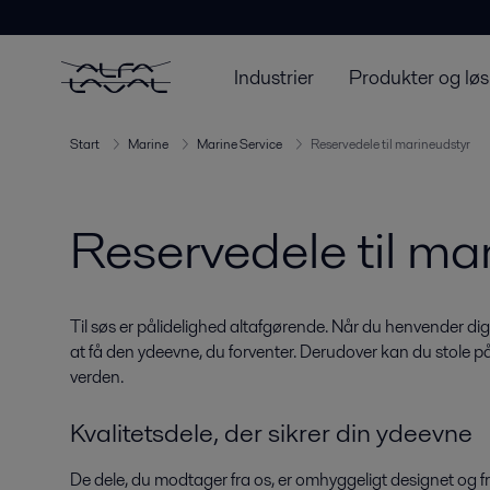
Industrier
Produkter og løs
Start
Marine
Marine Service
Reservedele til marineudstyr
Reservedele til ma
Til søs er pålidelighed altafgørende. Når du henvender dig t
at få den ydeevne, du forventer. Derudover kan du stole på 
verden.
Kvalitetsdele, der sikrer din ydeevne
De dele, du modtager fra os, er omhyggeligt designet og frem