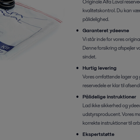
Originale Alfa Laval reserv
kvalitetskontrol. Du kan væ
pålidelighed.
Garanteret ydeevne
Vi står inde for vores origi
Denne forsikring afspejler vor
sindet.
Hurtig levering
Vores omfattende lager og gl
reservedele er klar til afsen
Pålidelige instruktioner
Lad ikke sikkerhed og ydee
udstyrsproducent. Vores ma
korrekte instruktioner til a
Ekspertstøtte