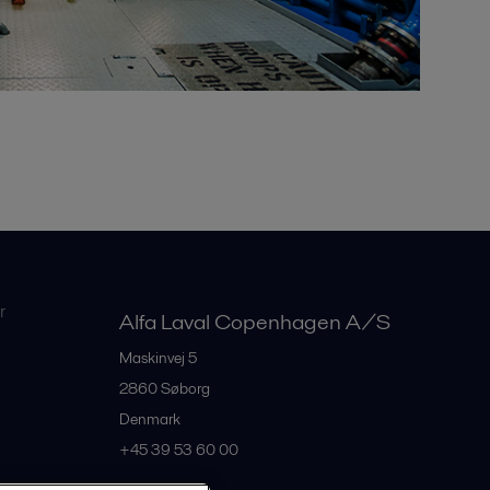
r
Alfa Laval Copenhagen A/S
Maskinvej 5
2860
Søborg
Denmark
+45 39 53 60 00