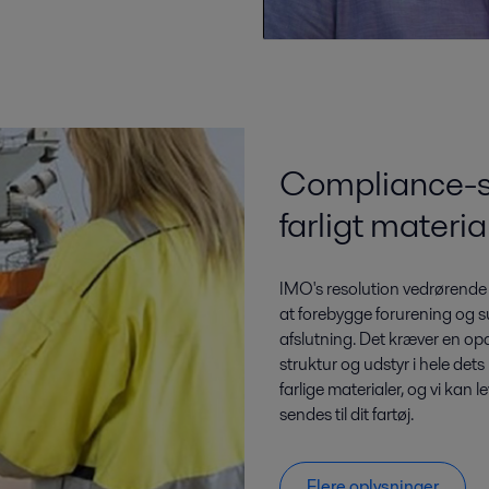
Compliance-su
farligt materia
IMO's resolution vedrørende o
at forebygge forurening og sun
afslutning. Det kræver en opda
struktur og udstyr i hele dets
farlige materialer, og vi kan
sendes til dit fartøj.
Flere oplysninger