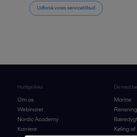
Udforsk vores servicetilbud
Hurtige links
De mest bes
Om os
Marine
Webinarer
Rensning
Nordic Academy
Bæredygt
Karriere
Køling af