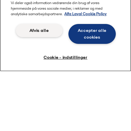
Vi deler også information vedrørende din brug af vores
hjemmeside på vores sociale medier, i reklamer og med
Om os
analytiske samarbejdspartnere.
Alfa Laval Cookie Policy
Webinarer
Nordic Academy
Afvis alle
Accepter alle
Karriere
cookies
Kontakt os
Produktkatalog
Cookie - indstillinger
Partner Portal
Sikkerhedsdatablade
Bliv partner
De mest besøgte industrisider
Marine
Rensning af kommunalt spildevand