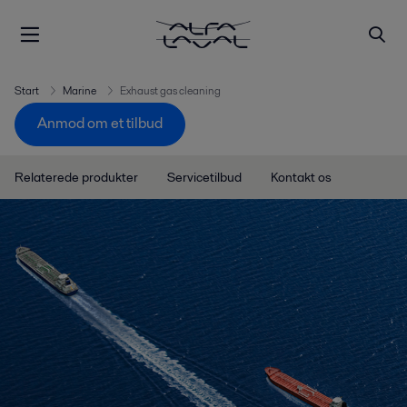
Start
Marine
Exhaust gas cleaning
Anmod om et tilbud
Relaterede produkter
Servicetilbud
Kontakt os