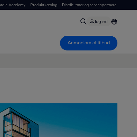
ordic Academy
Produktkatalog
Distributører og servicepartnere
log ind
Anmod om et tilbud