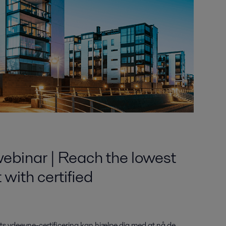
binar | Reach the lowest
 with certified
s ydeevne-certificering kan hjælpe dig med at nå de