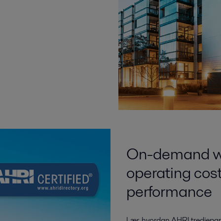
On-demand we
operating cost
performance
Lær, hvordan AHRI tredjepart