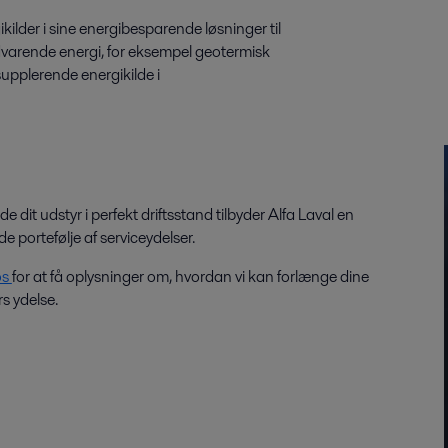
kilder i sine energibesparende løsninger til
edvarende energi, for eksempel geotermisk
 supplerende energikilde i
de dit udstyr i perfekt driftsstand tilbyder Alfa Laval en
e portefølje af serviceydelser.
os
for at få oplysninger om, hvordan vi kan forlænge dine
s ydelse.