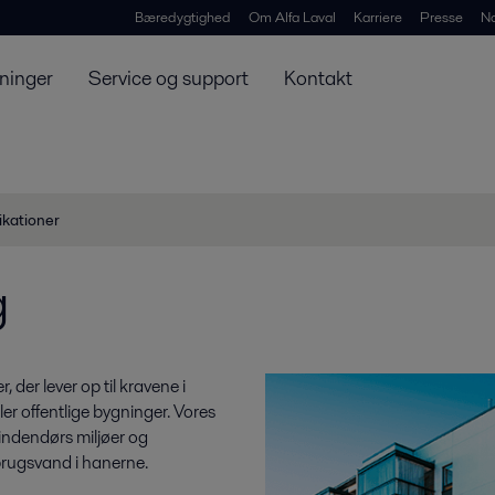
Bæredygtighed
Om Alfa Laval
Karriere
Presse
N
ninger
Service og support
Kontakt
ikationer
g
der lever op til kravene i
ler offentlige bygninger. Vores
 indendørs miljøer og
brugsvand i hanerne.