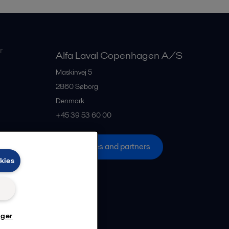
r
Alfa Laval Copenhagen A/S
Maskinvej 5
2860
Søborg
Denmark
+45 39 53 60 00
All offices and partners
kies
nger