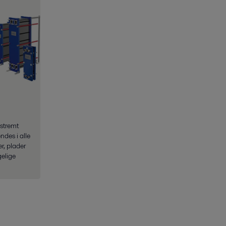
kstremt
des i alle
er, plader
elige