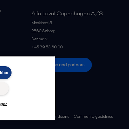
r
Alfa Laval Copenhagen A/S
Maskinvej 5
2860
Søborg
Denmark
+45 39 53 60 00
All offices and partners
kies
nger
ies policy
Legal terms and conditions
Community guidelines