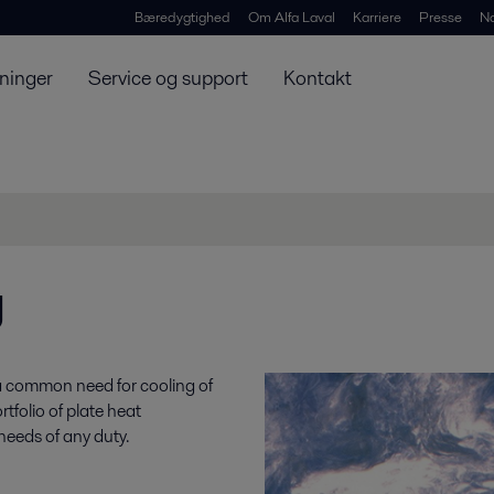
Bæredygtighed
Om Alfa Laval
Karriere
Presse
N
ninger
Service og support
Kontakt
g
 common need for cooling of
rtfolio of plate heat
needs of any duty.