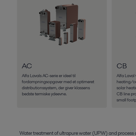
AC
CB
Alfa Lavals AC-serie er ideel til
Alfa Laval
fordampningsopgaver med et optimeret
heating/coo
distributionssystem, der giver klassens
solar heat
bedste termiske ydeevne.
CB line pro
small footp
Water treatment of ultrapure water (UPW) and process c