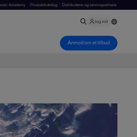
ordic Academy
Produktkatalog
Distributører og servicepartnere
log ind
Anmod om et tilbud