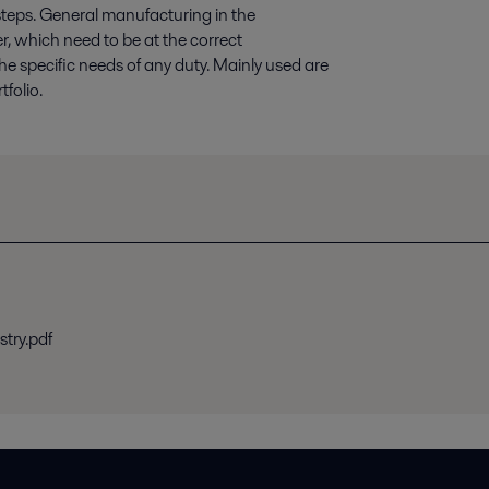
steps. General manufacturing in the
 which need to be at the correct
he specific needs of any duty. Mainly used are
folio.
stry.pdf