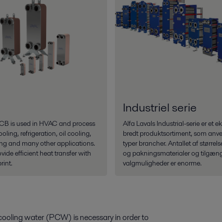
Industriel serie
 CB is used in HVAC and process
Alfa Lavals Industrial-serie er et e
ling, refrigeration, oil cooling,
bredt produktsortiment, som anven
ing and many other applications.
typer brancher. Antallet af størrels
vide efficient heat transfer with
og pakningsmaterialer og tilgæng
rint.
valgmuligheder er enorme.
ooling water (PCW) is necessary in order to