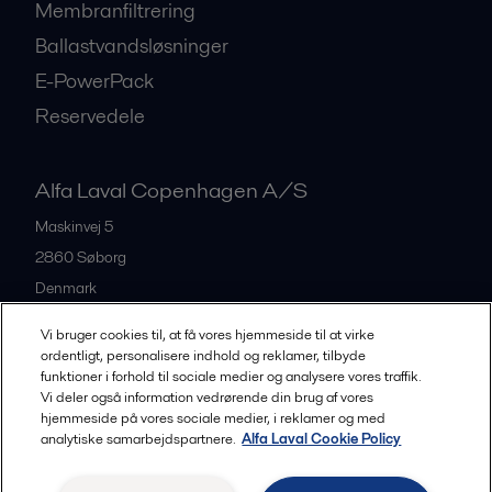
Membranfiltrering
Ballastvandsløsninger
E-PowerPack
Reservedele
Alfa Laval Copenhagen A/S
Maskinvej 5
2860
Søborg
Denmark
+45 39 53 60 00
Vi bruger cookies til, at få vores hjemmeside til at virke
ordentligt, personalisere indhold og reklamer, tilbyde
funktioner i forhold til sociale medier og analysere vores traffik.
All offices and partners
Vi deler også information vedrørende din brug af vores
hjemmeside på vores sociale medier, i reklamer og med
analytiske samarbejdspartnere.
Alfa Laval Cookie Policy
Privacy policy
Cookies policy
Legal terms and conditions