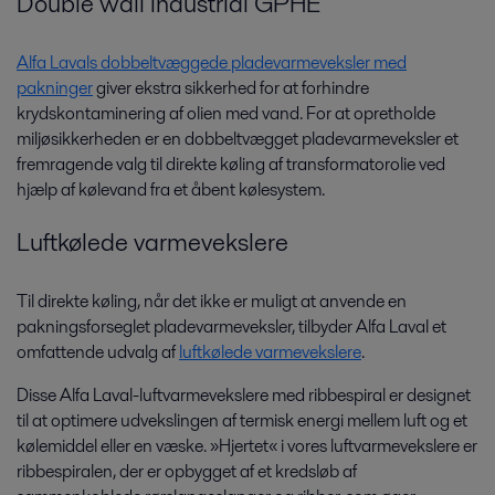
Double wall industrial GPHE
Alfa Lavals dobbeltvæggede pladevarmeveksler med
pakninger
giver ekstra sikkerhed for at forhindre
krydskontaminering af olien med vand. For at opretholde
miljøsikkerheden er en dobbeltvægget pladevarmeveksler et
fremragende valg til direkte køling af transformatorolie ved
hjælp af kølevand fra et åbent kølesystem.
Luftkølede varmevekslere
Til direkte køling, når det ikke er muligt at anvende en
pakningsforseglet pladevarmeveksler, tilbyder Alfa Laval et
omfattende udvalg af
luftkølede varmevekslere
.
Disse Alfa Laval-luftvarmevekslere med ribbespiral er designet
til at optimere udvekslingen af termisk energi mellem luft og et
kølemiddel eller en væske. »Hjertet« i vores luftvarmevekslere er
ribbespiralen, der er opbygget af et kredsløb af