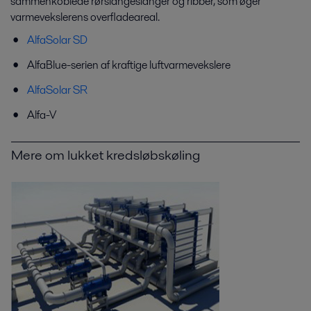
sammenkoblede rørslangeslanger og ribber, som øger
varmevekslerens overfladeareal.
AlfaSolar SD
AlfaBlue-serien af kraftige luftvarmevekslere
AlfaSolar SR
Alfa-V
Mere om lukket kredsløbskøling