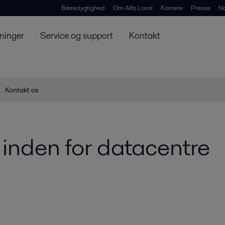
Bæredygtighed
Om Alfa Laval
Karriere
Presse
N
ninger
Service og support
Kontakt
Kontakt os
 inden for datacentre