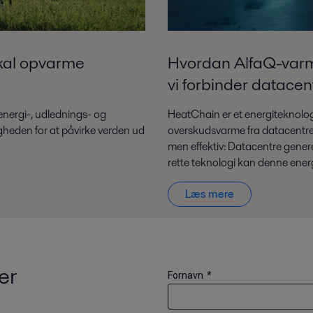
kal opvarme
Hvordan AlfaQ-varm
vi forbinder datace
energi-, udlednings- og
HeatChain er et energiteknologi
heden for at påvirke verden ud
overskudsvarme fra datacentre o
men effektiv: Datacentre gene
rette teknologi kan denne energi
Læs mere
er
Fornavn
*