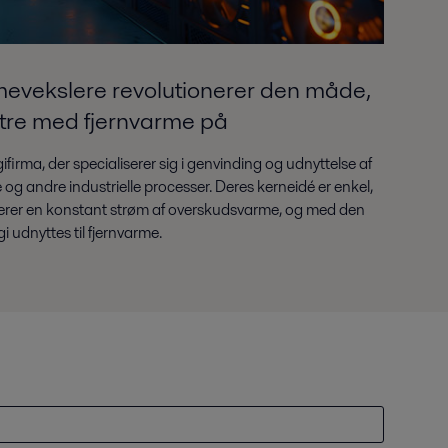
evekslere revolutionerer den måde,
ntre med fjernvarme på
firma, der specialiserer sig i genvinding og udnyttelse af
g andre industrielle processer. Deres kerneidé er enkel,
rerer en konstant strøm af overskudsvarme, og med den
 udnyttes til fjernvarme.