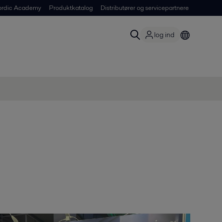
ordic Academy
Produktkatalog
Distributører og servicepartnere
log ind