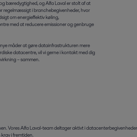
og bæredygtighed, og Alfa Laval er stolt af at
ger regelmæssigt i branchebegivenheder, hvor
sigt om energieffektiv køling,
centre med at reducere emissioner og genbruge
e nye måder at gøre datainfrastrukturen mere
rdiske datacentre, vil vi gerne i kontakt med dig
dvirkning – sammen.
. Vores Alfa Laval-team deltager aktivt i datacenterbegivenheder i 
rav i fremtiden.