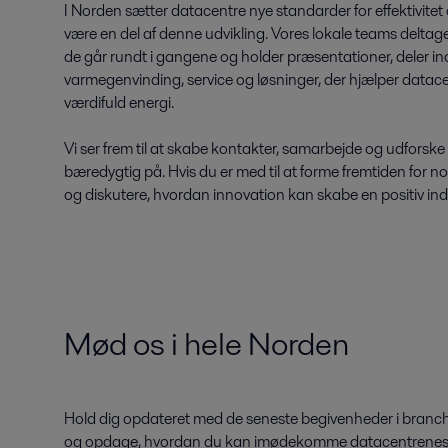
I Norden sætter datacentre nye standarder for effektivitet 
være en del af denne udvikling. Vores lokale teams delta
de går rundt i gangene og holder præsentationer, deler ind
varmegenvinding, service og løsninger, der hjælper data
værdifuld energi.
Vi ser frem til at skabe kontakter, samarbejde og udforsk
bæredygtig på. Hvis du er med til at forme fremtiden for no
og diskutere, hvordan innovation kan skabe en positiv in
Mød os i hele Norden
Hold dig opdateret med de seneste begivenheder i branchen
og opdage, hvordan du kan imødekomme datacentrenes k