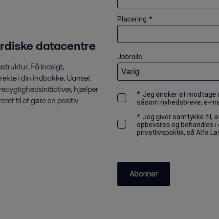
Placering
*
rdiske datacentre
Jobrolle
truktur. Få indsigt,
ekte i din indbakke. Uanset
redygtighedsinitiativer, hjælper
*
Jeg ønsker at modtage
et til at gøre en positiv
såsom nyhedsbreve, e-mails
*
Jeg giver samtykke til, a
opbevares og behandles i
privatlivspolitik, så Alfa 
Abonner