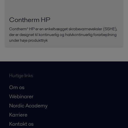
Contherm HP
Contherm® HP er en enkeltvægget skrabevarmeveksler (SSHE),
der er designet til kontinuerlig og halvkontinuerlig forarbejdning
under høje produkttryk
Hurtige links
Om os
Webinarer
Nordic Academy
Karriere
Kontakt os