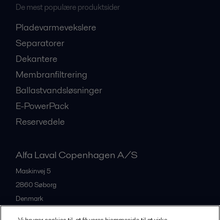
De mest populære produktsider
Pladevarmevekslere
Separatorer
Dekantere
Membranfiltrering
Ballastvandsløsninger
E-PowerPack
Reservedele
Alfa Laval Copenhagen A/S
Maskinvej 5
2860
Søborg
Denmark
+45 39 53 60 00
Vi bruger cookies til, at få vores hjemmeside til at virke