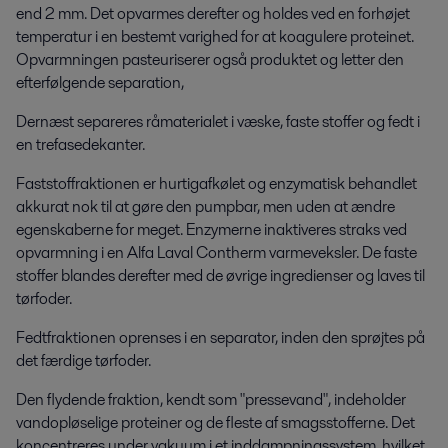
end 2 mm. Det opvarmes derefter og holdes ved en forhøjet
temperatur i en bestemt varighed for at koagulere proteinet.
Opvarmningen pasteuriserer også produktet og letter den
efterfølgende separation,
Dernæst separeres råmaterialet i væske, faste stoffer og fedt i
en trefasedekanter.
Faststoffraktionen er hurtigafkølet og enzymatisk behandlet
akkurat nok til at gøre den pumpbar, men uden at ændre
egenskaberne for meget. Enzymerne inaktiveres straks ved
opvarmning i en Alfa Laval Contherm varmeveksler. De faste
stoffer blandes derefter med de øvrige ingredienser og laves til
tørfoder.
Fedtfraktionen oprenses i en separator, inden den sprøjtes på
det færdige tørfoder.
Den flydende fraktion, kendt som "pressevand", indeholder
vandopløselige proteiner og de fleste af smagsstofferne. Det
koncentreres under vakuum i et inddampningssystem, hvilket