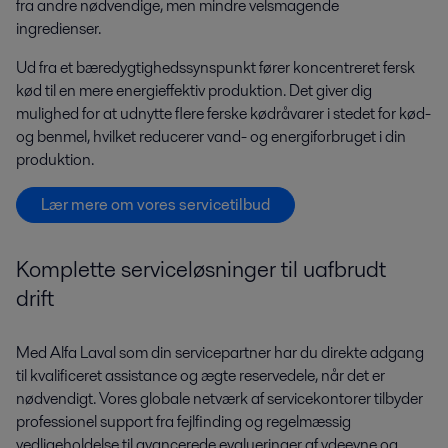
fra andre nødvendige, men mindre velsmagende
ingredienser.
Ud fra et bæredygtighedssynspunkt fører koncentreret fersk
kød til en mere energieffektiv produktion. Det giver dig
mulighed for at udnytte flere ferske kødråvarer i stedet for kød-
og benmel, hvilket reducerer vand- og energiforbruget i din
produktion.
Lær mere om vores servicetilbud
Komplette serviceløsninger til uafbrudt
drift
Med Alfa Laval som din servicepartner har du direkte adgang
til kvalificeret assistance og ægte reservedele, når det er
nødvendigt. Vores globale netværk af servicekontorer tilbyder
professionel support fra fejlfinding og regelmæssig
vedligeholdelse til avancerede evalueringer af ydeevne og