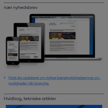
nær nyhedsbrev
Hold dig opdateret om vigtige bæredygtighedsemner og -
muligheder i din branche.
Hvidbog, tekniske artikler