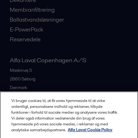
Membranfiltrering
Ballastvandsløsninger
E-PowerPack
Reservedele
Alfa Laval Copenhagen A/S
Maskinvej 5
2860
Søborg
Denmark
+45 39 53 60 00
Vi bruger cookies til, at få vores hjemmeside til at virke
ordentligt, personalisere indhold og reklamer, tilbyde
funktioner i forhold til sociale medier og analysere vores traffik.
All offices and partners
Vi deler også information vedrørende din brug af vores
hjemmeside på vores sociale medier, i reklamer og med
analytiske samarbejdspartnere.
Alfa Laval Cookie Policy